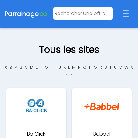
Parrainage
.co
Tous les sites
0-9
A
B
C
D
E
F
G
H
I
J
K
L
M
N
O
P
Q
R
S
T
U
V
W
X
Y
Z
Ba Click
Babbel