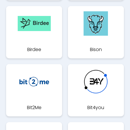
Birdee
Bison
Bit2Me
Bit4you