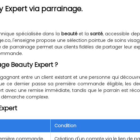
y Expert via parrainage.
annique spécialisée dans la
beauté
et la
santé
, accessible de
.co, l'enseigne propose une sélection pointue de soins visage,
parrainage permet aux clients fidèles de partager leur expér
 commande.
ge Beauty Expert ?
agnant entre un client existant et une personne qui découvre 
e ce dernier passe sa première commande éligible, les deux p
rt avec une remise immédiate, tandis que le parrain est r
ns démarche complexe.
Expert
Condition
 première commande
Création d'un compte via le lien de 