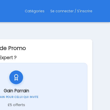
Catégories
Se connecter / S'inscrire
ode Promo
xpert ?
Gain Parrain
GAIN POUR CELUI QUI INVITE
£5 offerts