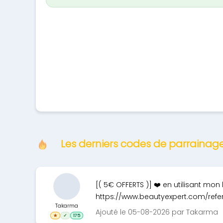
Les derniers codes de parrainag
[( 5€ OFFERTS )] ❤️ en utilisant mon li
https://www.beautyexpert.com/refer
Takarma
Ajouté le 05-08-2026 par Takarma
★
✓
175