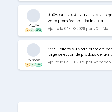
✴️ 10€ OFFERTS À PARTAGER ✴️ Rejoig
votre première co...
Lire la suite
yO__Me
Ajouté le 05-08-2026 par yO__Me
★
✓
666
*** 5£ offerts sur votre première 
large sélection de produits de luxe 
Wenopeb
Ajouté le 04-08-2026 par Wenopeb
★
✓
589