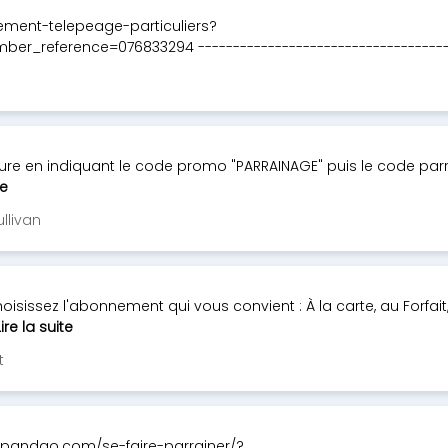
ment-telepeage-particuliers?
_reference=076833294 -------------------------------------
ure en indiquant le code promo "PARRAINAGE" puis le code parr
te
llivan
issez l'abonnement qui vous convient : À la carte, au Forfait, 
Lire la suite
t
.bipandgo.com/se-faire-parrainer/?