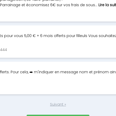
rainage et économisez 6€ sur vos frais de sous...
Lire la sui
pour vous 5,00 € + 6 mois offerts pour filleuls Vous souhaitez 
7444
fferts. Pour cela, ➡️ m'indiquer en message nom et prénom ains
Suivant »