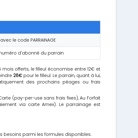
t avec le code PARRAINAGE
+ numéro d'abonné du parrain
mois offerts, le filleul économise entre 12€ et
eindre
26€
pour le filleul. Le parrain, quant à lui,
matiquement des prochains péages ou frais
rte (pay-per-use sans frais fixes), Au Forfait
paiement via carte Amex). Le parrainage est
os besoins parmi les formules disponibles.