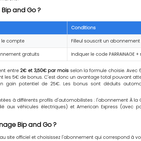
 Bip and Go ?
Conditions
r le compte
Filleul souscrit un abonnemen
onnement gratuits
Indiquer le code PARRAINAGE 
nt entre
2€ et 3,50€ par mois
selon la formule choisie. Avec 6 
ent les 5€ de bonus. C'est donc un avantage total pouvant att
 un gain potentiel de 25€. Les bonus sont déduits auto
s à différents profils d'automobilistes : l'abonnement À la Ca
(dédié aux véhicules électriques) et American Express (avec 
inage Bip and Go ?
au site officiel et choisissez l'abonnement qui correspond à v