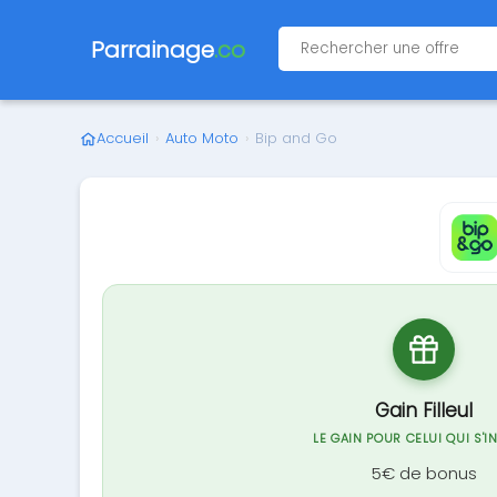
Parrainage
.co
Accueil
›
Auto Moto
›
Bip and Go
Gain Filleul
LE GAIN POUR CELUI QUI S'I
5€ de bonus