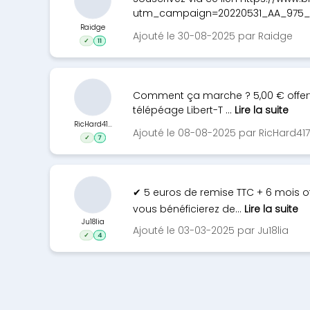
utm_campaign=20220531_AA_975_Par
Raidge
Ajouté le 30-08-2025 par Raidge
✓
11
Comment ça marche ? 5,00 € offerts 
télépéage Libert-T ...
Lire la suite
RicHard41...
Ajouté le 08-08-2025 par RicHard41
✓
7
✔ 5 euros de remise TTC + 6 mois o
vous bénéficierez de...
Lire la suite
Ju18lia
Ajouté le 03-03-2025 par Ju18lia
✓
4