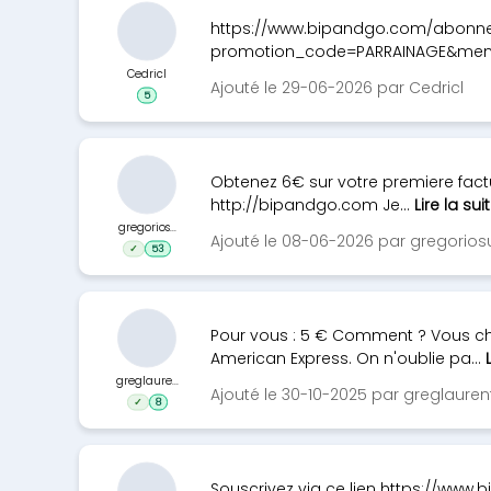
https://www.bipandgo.com/abonne
promotion_code=PARRAINAGE&member
Cedricl
Ajouté le 29-06-2026 par Cedricl
5
Obtenez 6€ sur votre premiere fact
http://bipandgo.com Je...
Lire la sui
gregorios...
Ajouté le 08-06-2026 par gregoriosu
✓
53
Pour vous : 5 € Comment ? Vous chois
American Express. On n'oublie pa...
greglaure...
Ajouté le 30-10-2025 par greglauren
✓
8
Souscrivez via ce lien https://www