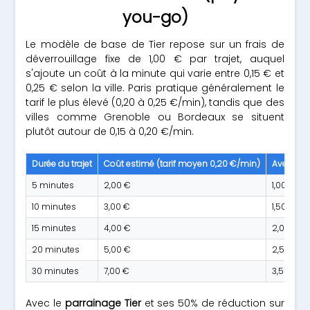
you-go)
Le modèle de base de Tier repose sur un frais de
déverrouillage fixe de 1,00 € par trajet, auquel
s'ajoute un coût à la minute qui varie entre 0,15 € et
0,25 € selon la ville. Paris pratique généralement le
tarif le plus élevé (0,20 à 0,25 €/min), tandis que des
villes comme Grenoble ou Bordeaux se situent
plutôt autour de 0,15 à 0,20 €/min.
Durée du trajet
Coût estimé (tarif moyen 0,20 €/min)
Avec par
5 minutes
2,00 €
1,00 €
10 minutes
3,00 €
1,50 €
15 minutes
4,00 €
2,00 €
20 minutes
5,00 €
2,50 €
30 minutes
7,00 €
3,50 €
Avec le
parrainage Tier
et ses 50% de réduction sur