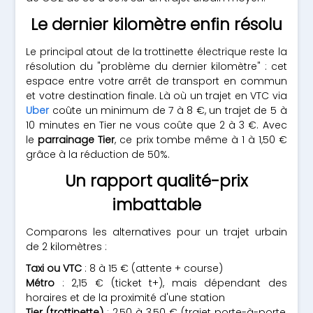
Le dernier kilomètre enfin résolu
Le principal atout de la trottinette électrique reste la
résolution du "problème du dernier kilomètre" : cet
espace entre votre arrêt de transport en commun
et votre destination finale. Là où un trajet en VTC via
Uber
coûte un minimum de 7 à 8 €, un trajet de 5 à
10 minutes en Tier ne vous coûte que 2 à 3 €. Avec
le
parrainage Tier
, ce prix tombe même à 1 à 1,50 €
grâce à la réduction de 50%.
Un rapport qualité-prix
imbattable
Comparons les alternatives pour un trajet urbain
de 2 kilomètres :
Taxi ou VTC
: 8 à 15 € (attente + course)
Métro
: 2,15 € (ticket t+), mais dépendant des
horaires et de la proximité d'une station
Tier (trottinette)
: 2,50 à 3,50 € (trajet porte-à-porte,