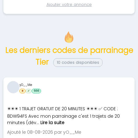
Ajouter votre annonce
Les derniers codes de parrainage
Tier
10 codes disponibles
yO__Me
★
✓
666
✴️✴️✴️ 1 TRAJET GRATUIT DE 20 MINUTES ✴️✴️✴️ ✅ CODE :
8DW94FS Avec mon parrainage c'est 1 trajets de 20
minutes (dév...
Lire la suite
Ajouté le 08-08-2026 par yO__Me