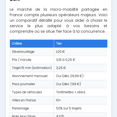
Le marché de la micro-mobilité partagée en
France compte plusieurs opérateurs majeurs. Voici
un comparatif détaillé pour vous aider à choisir le
service le plus adapté à vos besoins et
comprendre où se situe Tier face à la concurrence.
Critère
Tier
Déverrouillage
1,00 €
Prix / minute
0,15 à 0,25 €
Trajet 15 min (estimation)
3,25 €
Abonnement mensuel
Oui (dès 29,99 €)
Pass journalier
Oui (dès 7,99 €)
Types de véhicules
Trottinettes + vélos
Villes en France
10+
Parrainage
50% sur 5 trajets
Note App Store
4,5/5