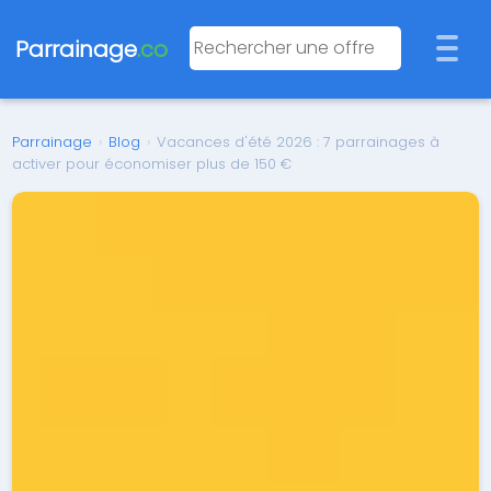
Parrainage
.co
Parrainage
›
Blog
›
Vacances d'été 2026 : 7 parrainages à
activer pour économiser plus de 150 €