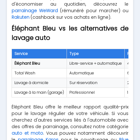
d'économiser au quotidien, découvrez le
parrainage WeWard
(rémunéré pour marcher) ou
Rakuten
(cashback sur vos achats en ligne).
Éléphant Bleu vs les alternatives de
lavage auto
Service
Type
Prix m
Éléphant Bleu
Libre-service + automatique
4 € - 1
Total Wash
Automatique
6 € - 1
Lavage à domicile
Sur réservation
20 € -
Lavage à la main (garage)
Professionnel
15 € -
Éléphant Bleu offre le meilleur rapport qualité-prix
pour le lavage régulier de votre véhicule. Si vous
cherchez d'autres services liés à l'automobile avec
des offres de parrainage, consultez notre catégorie
auto et moto
. Vous pouvez notamment découvrir
le
parrainage Karos
pour le covoiturage ou
Blue