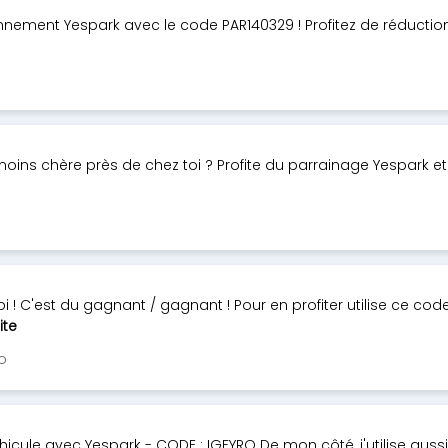
ionnement Yespark avec le code PAR140329 ! Profitez de réducti
oins chère près de chez toi ? Profite du parrainage Yespark e
 ! C'est du gagnant / gagnant ! Pour en profiter utilise ce code 
ite
o
icule avec Yespark - CODE : IGFYRQ De mon côté, j'utilise aussi