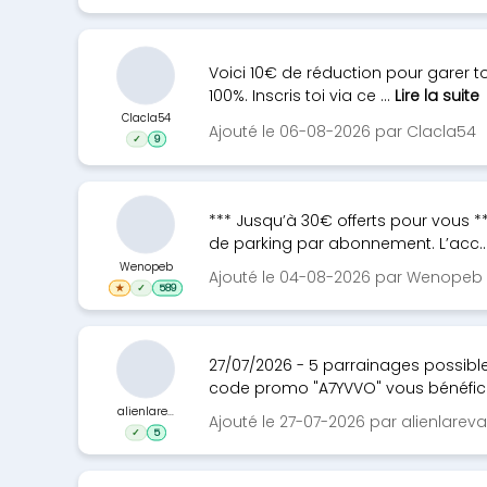
Voici 10€ de réduction pour garer t
100%. Inscris toi via ce ...
Lire la suite
Clacla54
Ajouté le 06-08-2026 par Clacla54
✓
9
*** Jusqu’à 30€ offerts pour vous *
de parking par abonnement. L’acc..
Wenopeb
Ajouté le 04-08-2026 par Wenopeb
★
✓
589
27/07/2026 - 5 parrainages possibl
code promo "A7YVVO" vous bénéfici
alienlare...
Ajouté le 27-07-2026 par alienlarev
✓
5