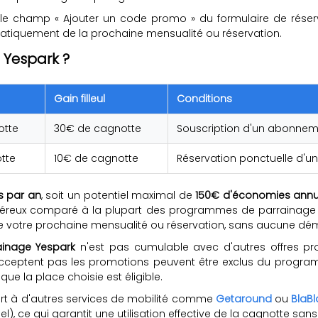
le champ « Ajouter un code promo » du formulaire de réservat
atiquement de la prochaine mensualité ou réservation.
 Yespark ?
Gain filleul
Conditions
otte
30€ de cagnotte
Souscription d'un abonnem
tte
10€ de cagnotte
Réservation ponctuelle d'un
uls par an
, soit un potentiel maximal de
150€ d'économies annu
éreux comparé à la plupart des programmes de parrainage d
votre prochaine mensualité ou réservation, sans aucune dém
inage Yespark
n'est pas cumulable avec d'autres offres prom
acceptent pas les promotions peuvent être exclus du program
e la place choisie est éligible.
rt à d'autres services de mobilité comme
Getaround
ou
BlaBl
 ce qui garantit une utilisation effective de la cagnotte sans 