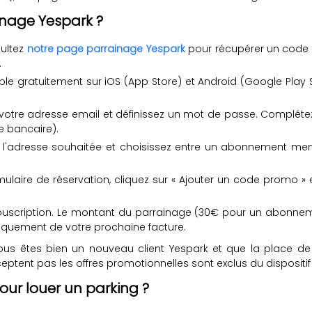
inage Yespark ?
ultez
notre page parrainage Yespark
pour récupérer un code 
.
ble gratuitement sur iOS (App Store) et Android (Google Play S
votre adresse email et définissez un mot de passe. Complétez
e bancaire).
z l'adresse souhaitée et choisissez entre un abonnement mens
mulaire de réservation, cliquez sur « Ajouter un code promo » 
 souscription. Le montant du parrainage (30€ pour un abonnem
tiquement de votre prochaine facture.
vous êtes bien un nouveau client Yespark et que la place de 
ceptent pas les offres promotionnelles sont exclus du dispositi
ur louer un parking ?