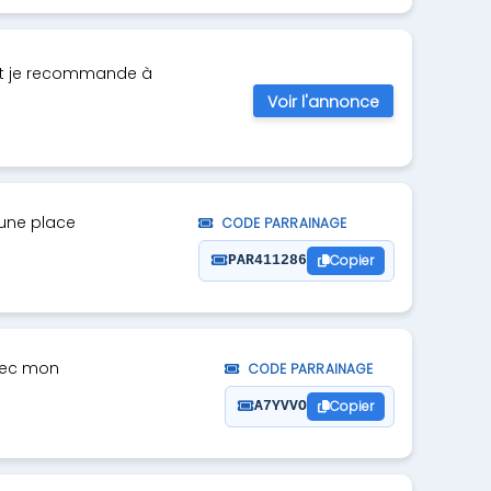
k et je recommande à
Voir l'annonce
 une place
CODE PARRAINAGE
Copier
PAR411286
avec mon
CODE PARRAINAGE
Copier
A7YVVO