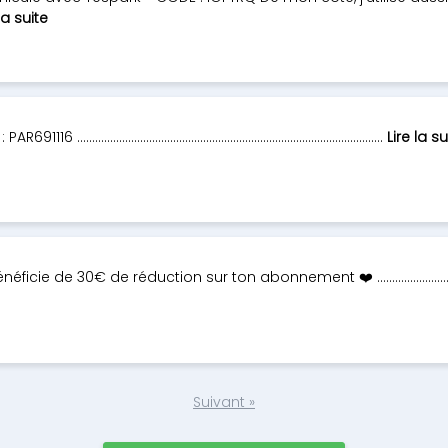
la suite
o : PAR691116 ………………………………………………………………………………………...
Lire la su
 bénéficie de 30€ de réduction sur ton abonnement ❤️ ………………
Suivant »