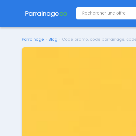
Parrainage
.co
Parrainage
›
Blog
›
Code promo, code parrainage, code i