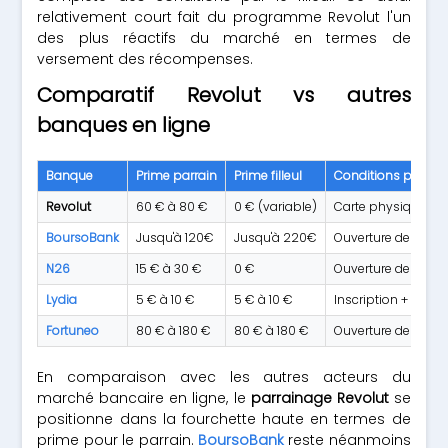
relativement court fait du programme Revolut l'un
des plus réactifs du marché en termes de
versement des récompenses.
Comparatif Revolut vs autres
banques en ligne
Banque
Prime parrain
Prime filleul
Conditions princip
Revolut
60 € à 80 €
0 € (variable)
Carte physique + 
BoursoBank
Jusqu'à 120€
Jusqu'à 220€
Ouverture de comp
N26
15 € à 30 €
0 €
Ouverture de comp
Lydia
5 € à 10 €
5 € à 10 €
Inscription + prem
Fortuneo
80 € à 180 €
80 € à 180 €
Ouverture de compt
En comparaison avec les autres acteurs du
marché bancaire en ligne, le
parrainage Revolut
se
positionne dans la fourchette haute en termes de
prime pour le parrain.
BoursoBank
reste néanmoins