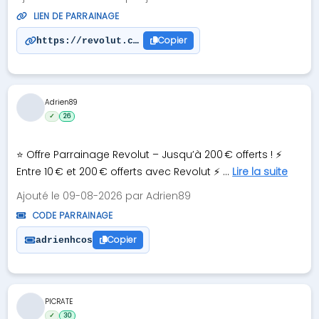
LIEN DE PARRAINAGE
Copier
https://revolut.com/referral/?referral-code=karam
Adrien89
✓
26
⭐️ Offre Parrainage Revolut – Jusqu’à 200 € offerts ! ⚡
Entre 10 € et 200 € offerts avec Revolut ⚡ ...
Lire la suite
Ajouté le 09-08-2026 par Adrien89
CODE PARRAINAGE
Copier
adrienhcos
PICRATE
✓
30