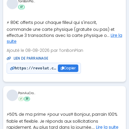
TonBonPla...
47
⚡ 80€ offerts pour chaque filleul qui s'inscrit,
commande une carte physique (gratuite ou pas) et
effectue 3 transactions avec la carte physique o...
Lire la
suite
Ajouté le 08-08-2026 par TonBonPlan
LIEN DE PARRAINAGE
Copier
https://revolut.com/referral/?referral-code=tonyj
PainAuCro...
✓
28
⚡50% de ma prime ⚡pour vous!!! Bonjour, parrain 100%
fiable et flexible. Je réponds aux sollicitations
rapidement. Au plus tard dans la journée....
Lire la suite