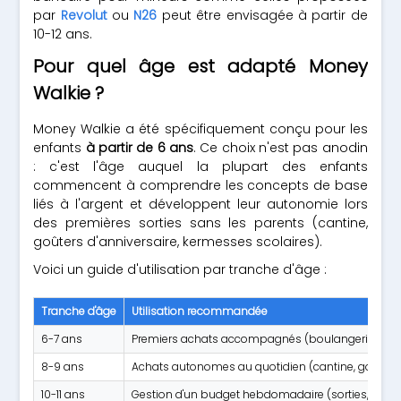
par
Revolut
ou
N26
peut être envisagée à partir de
10-12 ans.
Pour quel âge est adapté Money
Walkie ?
Money Walkie a été spécifiquement conçu pour les
enfants
à partir de 6 ans
. Ce choix n'est pas anodin
: c'est l'âge auquel la plupart des enfants
commencent à comprendre les concepts de base
liés à l'argent et développent leur autonomie lors
des premières sorties sans les parents (cantine,
goûters d'anniversaire, kermesses scolaires).
Voici un guide d'utilisation par tranche d'âge :
Tranche d'âge
Utilisation recommandée
6-7 ans
Premiers achats accompagnés (boulangerie, ker
8-9 ans
Achats autonomes au quotidien (cantine, goûter)
10-11 ans
Gestion d'un budget hebdomadaire (sorties, loisir