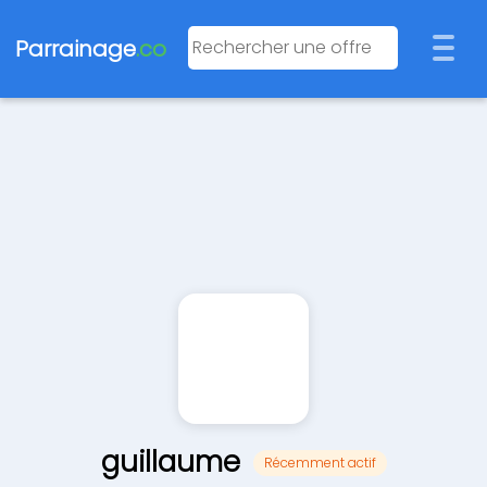
Parrainage
.co
guillaume
Récemment actif