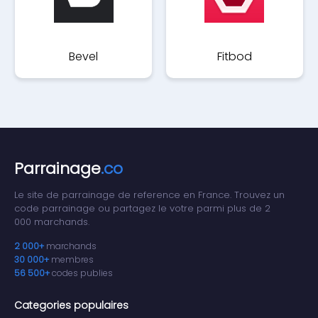
Bevel
Fitbod
Parrainage
.co
Le site de parrainage de reference en France. Trouvez un
code parrainage ou partagez le votre parmi plus de 2
000 marchands.
2 000+
marchands
30 000+
membres
56 500+
codes publies
Categories populaires