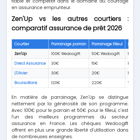
fiable et compétitif dans le domaine du courtage
en assurance emprunteur.
Zen'Up vs les autres courtiers :
comparatif assurance de prêt 2026
Courtier
Parrainage parrain
Parrainage filleul
Nombr
Zen'Up
100€ Wedoogift
50€ Wedoogift
10+
Direct Assurance
30€
15€
1 (AXA
L'Olivier
30€
20€
1
BoursoBank
120€
220€
Via pa
En matière de parrainage, Zen'Up se distingue
nettement par la générosité de son programme.
Avec 100€ pour le parrain et 50€ pour le filleul, c'est
l'un des meilleurs programmes du secteur
assurance en France. Les chèques Wedoogift
offrent en plus une grande liberté d'utilisation dans
de nombreuses enseignes.