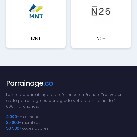
MNT
N26
Parrainage
.co
Le site de parrainage de reference en France. Trouvez un
code parrainage ou partagez le votre parmi plus de 2
000 marchands.
2 000+
marchands
30 000+
membres
56 500+
codes publies