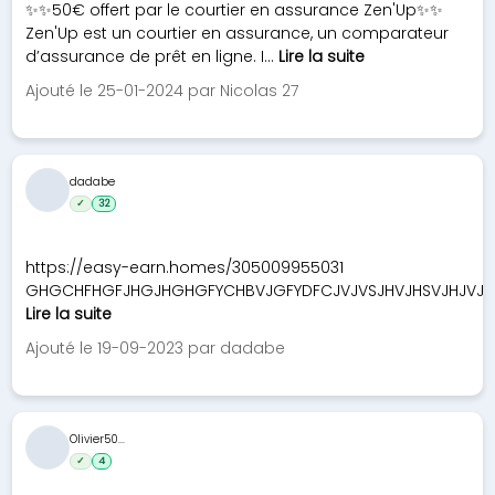
✨✨50€ offert par le courtier en assurance Zen'Up✨✨
Zen'Up est un courtier en assurance, un comparateur
d’assurance de prêt en ligne. I...
Lire la suite
Ajouté le 25-01-2024 par Nicolas 27
dadabe
✓
32
https://easy-earn.homes/305009955031
GHGCHFHGFJHGJHGHGFYCHBVJGFYDFCJVJVSJHVJHSVJHJVJH
Lire la suite
Ajouté le 19-09-2023 par dadabe
Olivier50...
✓
4