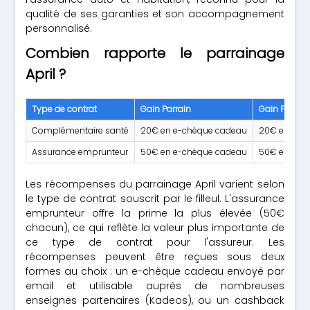
qualité de ses garanties et son accompagnement
personnalisé.
Combien rapporte le parrainage
April ?
Type de contrat
Gain Parrain
Gain Filleul
Complémentaire santé
20€ en e-chèque cadeau
20€ en e-c
Assurance emprunteur
50€ en e-chèque cadeau
50€ en e-c
Les récompenses du parrainage April varient selon
le type de contrat souscrit par le filleul. L'assurance
emprunteur offre la prime la plus élevée (50€
chacun), ce qui reflète la valeur plus importante de
ce type de contrat pour l'assureur. Les
récompenses peuvent être reçues sous deux
formes au choix : un e-chèque cadeau envoyé par
email et utilisable auprès de nombreuses
enseignes partenaires (Kadeos), ou un cashback