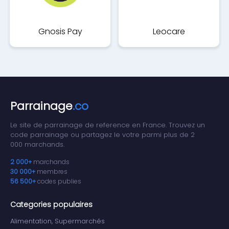
Gnosis Pay
Leocare
Parrainage
.co
Le site de parrainage de reference en France. Trouvez un
code parrainage ou partagez le votre parmi plus de 2
000 marchands.
2 000+
marchands
30 000+
membres
56 500+
codes publies
Categories populaires
Alimentation, Supermarchés