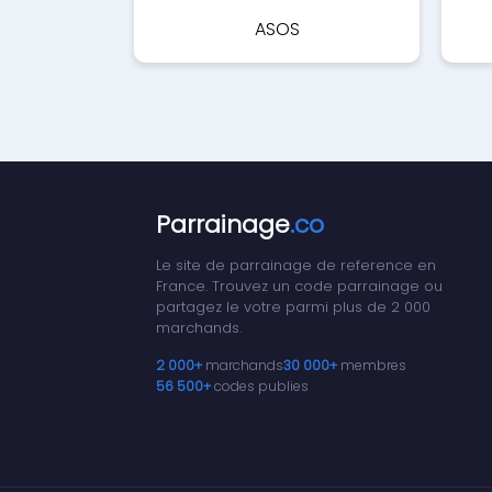
ASOS
Parrainage
.co
Le site de parrainage de reference en
France. Trouvez un code parrainage ou
partagez le votre parmi plus de 2 000
marchands.
2 000+
marchands
30 000+
membres
56 500+
codes publies