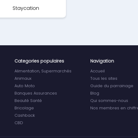
Staycation
Categories populaires
Navigation
Alimentation, Supermarchés
Accueil
Animaux
Tous les sites
Auto Moto
Guide du parrainage
Banques Assurances
Blog
Beauté Santé
Qui sommes-nous
Bricolage
Nos membres en chiffr
Cashback
CBD