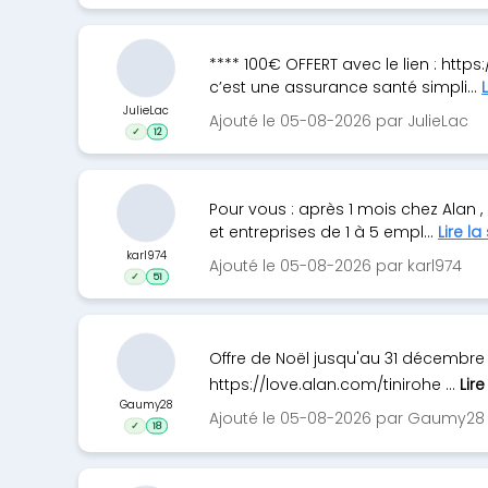
**** 100€ OFFERT avec le lien : http
c’est une assurance santé simpli...
L
JulieLac
Ajouté le 05-08-2026 par JulieLac
✓
12
Pour vous : après 1 mois chez Alan ,
et entreprises de 1 à 5 empl...
Lire la
karl974
Ajouté le 05-08-2026 par karl974
✓
51
Offre de Noël jusqu'au 31 décembre 
https://love.alan.com/tinirohe ...
Lire
Gaumy28
Ajouté le 05-08-2026 par Gaumy28
✓
18