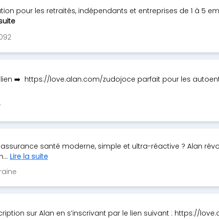
ion pour les retraités, indépendants et entreprises de 1 à 5 e
 suite
092
e lien ➡️ https://love.alan.com/zudojoce parfait pour les autoe
r
 assurance santé moderne, simple et ultra-réactive ? Alan rév
...
Lire la suite
raine
scription sur Alan en s’inscrivant par le lien suivant : https://lo