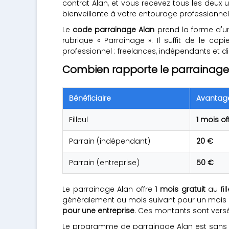
contrat Alan, et vous recevez tous les deux
bienveillante à votre entourage professionne
Le
code parrainage Alan
prend la forme d'un
rubrique « Parrainage ». Il suffit de le c
professionnel : freelances, indépendants et dir
Combien rapporte le parrainage
Bénéficiaire
Avantag
Filleul
1 mois of
Parrain (indépendant)
20 €
Parrain (entreprise)
50 €
Le parrainage Alan offre
1 mois gratuit
au fil
généralement au mois suivant pour un mois co
pour une entreprise
. Ces montants sont versé
Le programme de parrainage Alan est sans l