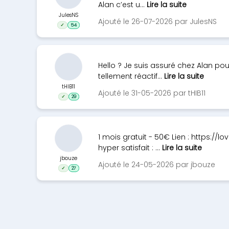
Alan c’est u...
Lire la suite
JulesNS
Ajouté le 26-07-2026 par JulesNS
✓
54
Hello ? Je suis assuré chez Alan pour m
tellement réactif...
Lire la suite
tHIB11
Ajouté le 31-05-2026 par tHIB11
✓
29
1 mois gratuit - 50€ Lien : https://
hyper satisfait : ...
Lire la suite
jbouze
Ajouté le 24-05-2026 par jbouze
✓
27