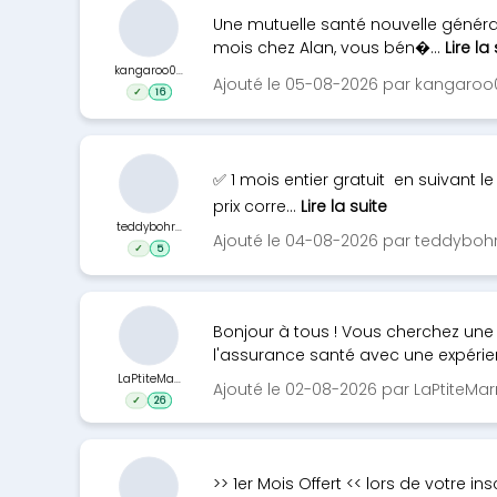
Une mutuelle santé nouvelle générat
mois chez Alan, vous bén�...
Lire la
kangaroo0...
Ajouté le 05-08-2026 par kangaroo
✓
16
✅ 1 mois entier gratuit en suivant l
prix corre...
Lire la suite
teddybohr...
Ajouté le 04-08-2026 par teddyboh
✓
5
Bonjour à tous ! Vous cherchez une
l'assurance santé avec une expérien
LaPtiteMa...
Ajouté le 02-08-2026 par LaPtiteMar
✓
26
>> 1er Mois Offert << lors de votre in