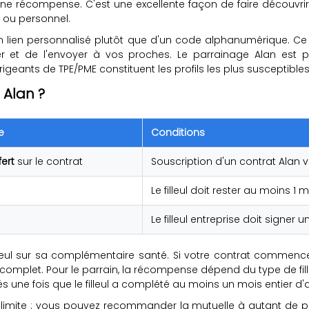
 une récompense. C'est une excellente façon de faire découvri
l ou personnel.
 lien personnalisé plutôt que d'un code alphanumérique. Ce l
opier et de l'envoyer à vos proches. Le parrainage Alan est 
igeants de TPE/PME constituent les profils les plus susceptibles 
 Alan ?
e
Conditions
fert
sur le contrat
Souscription d'un contrat Alan v
Le filleul doit rester au moins 1
Le filleul entreprise doit signer u
leul sur sa complémentaire santé. Si votre contrat commence
mplet. Pour le parrain, la récompense dépend du type de fill
s une fois que le filleul a complété au moins un mois entier d'
imite : vous pouvez recommander la mutuelle à autant de pe