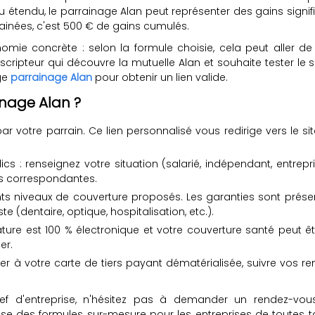
 étendu, le parrainage Alan peut représenter des gains significa
rrainées, c'est 500 € de gains cumulés.
onomie concrète : selon la formule choisie, cela peut aller 
ripteur qui découvre la mutuelle Alan et souhaite tester le 
age
parrainage Alan
pour obtenir un lien valide.
nage Alan ?
r votre parrain. Ce lien personnalisé vous redirige vers le 
cs : renseignez votre situation (salarié, indépendant, entrepr
ies correspondantes.
nts niveaux de couverture proposés. Les garanties sont prése
dentaire, optique, hospitalisation, etc.).
ature est 100 % électronique et votre couverture santé peut êt
er.
r à votre carte de tiers payant dématérialisée, suivre vos r
f d'entreprise, n'hésitez pas à demander un rendez-vou
des formules sur-mesure pour les entreprises de toutes taill