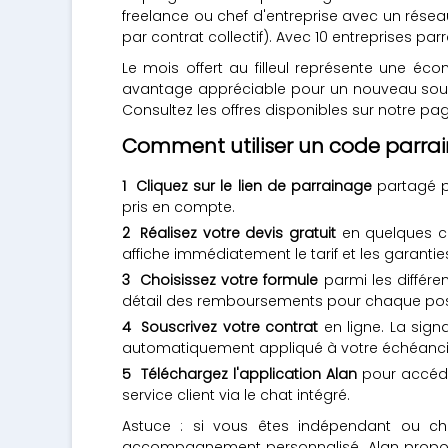
freelance ou chef d'entreprise avec un réseau
par contrat collectif). Avec 10 entreprises pa
Le mois offert au filleul représente une éc
avantage appréciable pour un nouveau sousc
Consultez les offres disponibles sur notre p
Comment utiliser un code parrai
Cliquez sur le lien de parrainage
partagé pa
pris en compte.
Réalisez votre devis gratuit
en quelques cli
affiche immédiatement le tarif et les garant
Choisissez votre formule
parmi les différe
détail des remboursements pour chaque poste (
Souscrivez votre contrat
en ligne. La sign
automatiquement appliqué à votre échéanci
Téléchargez l'application Alan
pour accéde
service client via le chat intégré.
Astuce : si vous êtes indépendant ou che
accompagnement personnalisé. Alan propose 