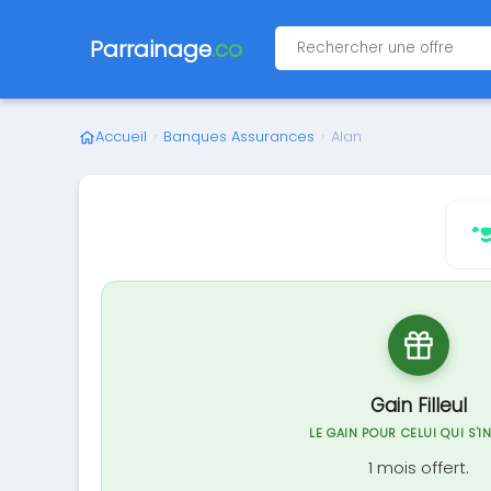
Parrainage
.co
Accueil
›
Banques Assurances
›
Alan
Gain Filleul
LE GAIN POUR CELUI QUI S'I
1 mois offert.