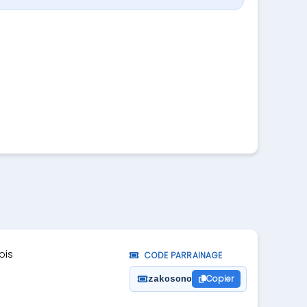
ois
CODE PARRAINAGE
Copier
zakosono