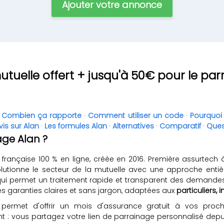
Ajouter votre annonce
utuelle offert + jusqu'à 50€ pour le par
·
Combien ça rapporte
·
Comment utiliser un code
·
Pourquoi 
vis sur Alan
·
Les formules Alan
·
Alternatives
·
Comparatif
·
Ques
ge Alan ?
nçaise 100 % en ligne, créée en 2016. Première assurtech à 
volutionne le secteur de la mutuelle avec une approche entiè
ce qui permet un traitement rapide et transparent des demande
s garanties claires et sans jargon, adaptées aux
particuliers,
ermet d'offrir un mois d'assurance gratuit à vos proc
 vous partagez votre lien de parrainage personnalisé depuis v