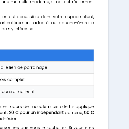
r une mutuelle moderne, simple et réellement
ien est accessible dans votre espace client,
particulièrement adapté au bouche-à-oreille
de s'y intéresser.
ia le lien de parrainage
 mois complet
n contrat collectif
 en cours de mois, le mois offert s'applique
eul :
20 € pour un indépendant
parrainé,
50 €
adhésion.
rsonnes que vous le souhaitez. Si vous êtes