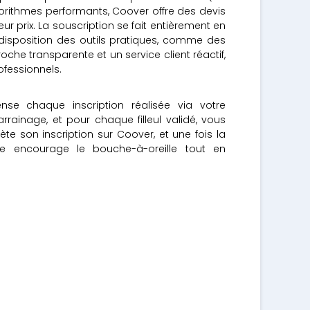
orithmes performants, Coover offre des devis
ur prix.
La souscription se fait entièrement en
isposition des outils pratiques, comme des
che transparente et un service client réactif,
fessionnels.
se chaque inscription réalisée via votre
ainage, et pour chaque filleul validé, vous
te son inscription sur Coover, et une fois la
e encourage le bouche-à-oreille tout en