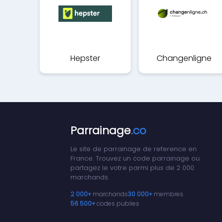
Hepster
Changenligne
Parrainage
.co
Le site de parrainage de reference en
France. Trouvez un code parrainage ou
partagez le votre parmi plus de 2 000
marchands.
2 000+
marchands
30 000+
membres
56 500+
codes publies