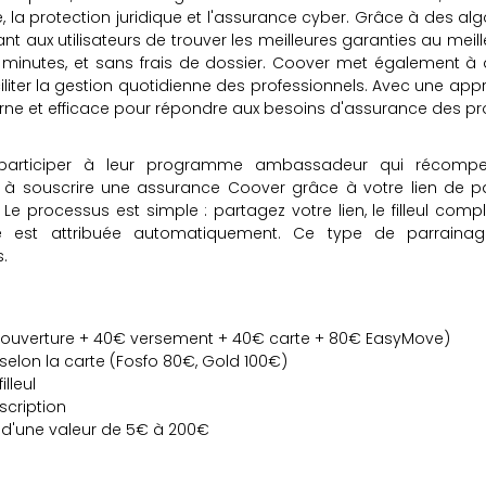
e, la protection juridique et l'assurance cyber.
Grâce à des alg
 aux utilisateurs de trouver les meilleures garanties au meille
minutes, et sans frais de dossier.
Coover met également à d
liter la gestion quotidienne des professionnels.
Avec une appro
 et efficace pour répondre aux besoins d'assurance des pro
e participer à leur programme ambassadeur qui récompen
 souscrire une assurance Coover grâce à votre lien de parr
processus est simple : partagez votre lien, le filleul complè
se est attribuée automatiquement. Ce type de parrainag
.
ouverture + 40€ versement + 40€ carte + 80€ EasyMove)
selon la carte (Fosfo 80€, Gold 100€)
lleul
scription
e d'une valeur de 5€ à 200€