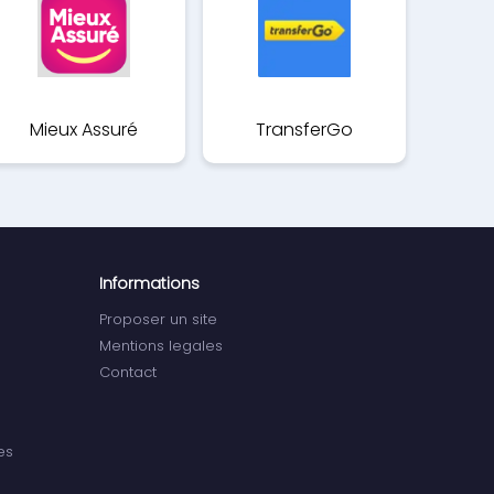
Mieux Assuré
TransferGo
Informations
Proposer un site
Mentions legales
Contact
es