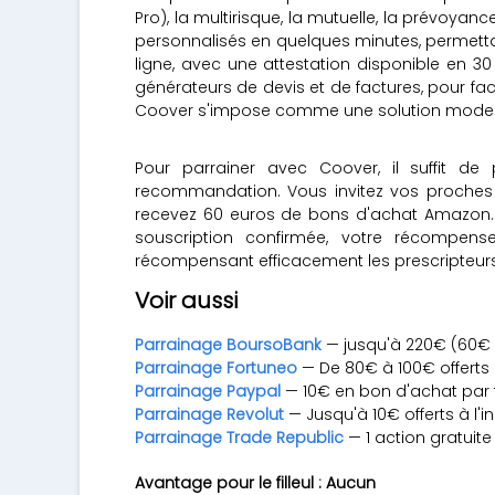
Pro), la multirisque, la mutuelle, la prévoyanc
personnalisés en quelques minutes, permettant
ligne, avec une attestation disponible en 30 
générateurs de devis et de factures, pour faci
Coover s'impose comme une solution moderne
Pour parrainer avec Coover, il suffit d
recommandation. Vous invitez vos proches à
recevez 60 euros de bons d'achat Amazon. Le 
souscription confirmée, votre récompen
récompensant efficacement les prescripteurs
Voir aussi
Parrainage BoursoBank
— jusqu'à 220€ (60€ 
Parrainage Fortuneo
— De 80€ à 100€ offerts 
Parrainage Paypal
— 10€ en bon d'achat par fi
Parrainage Revolut
— Jusqu'à 10€ offerts à l'in
Parrainage Trade Republic
— 1 action gratuit
Avantage pour le filleul : Aucun