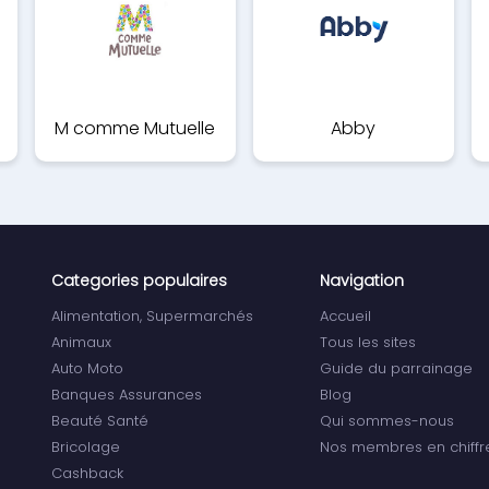
M comme Mutuelle
Abby
Categories populaires
Navigation
Alimentation, Supermarchés
Accueil
Animaux
Tous les sites
Auto Moto
Guide du parrainage
Banques Assurances
Blog
Beauté Santé
Qui sommes-nous
Bricolage
Nos membres en chiffr
Cashback