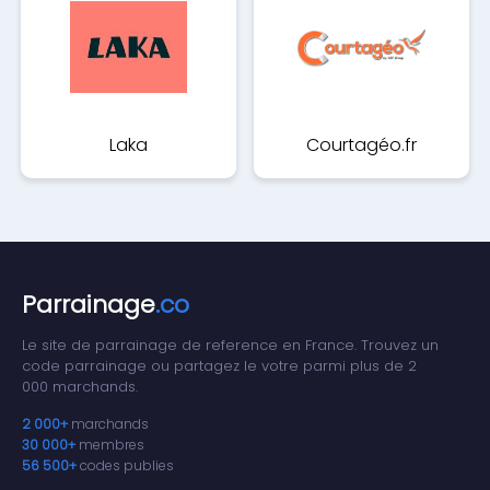
Laka
Courtagéo.fr
Parrainage
.co
Le site de parrainage de reference en France. Trouvez un
code parrainage ou partagez le votre parmi plus de 2
000 marchands.
2 000+
marchands
30 000+
membres
56 500+
codes publies