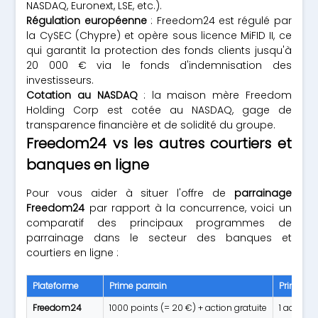
NASDAQ, Euronext, LSE, etc.).
Régulation européenne
: Freedom24 est régulé par
la CySEC (Chypre) et opère sous licence MiFID II, ce
qui garantit la protection des fonds clients jusqu'à
20 000 € via le fonds d'indemnisation des
investisseurs.
Cotation au NASDAQ
: la maison mère Freedom
Holding Corp est cotée au NASDAQ, gage de
transparence financière et de solidité du groupe.
Freedom24 vs les autres courtiers et
banques en ligne
Pour vous aider à situer l'offre de
parrainage
Freedom24
par rapport à la concurrence, voici un
comparatif des principaux programmes de
parrainage dans le secteur des banques et
courtiers en ligne :
Plateforme
Prime parrain
Prime fill
Freedom24
1000 points (= 20 €) + action gratuite
1 action 