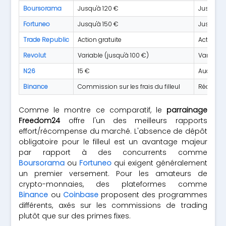
Boursorama
Jusqu'à 120 €
Jusqu'à 
Fortuneo
Jusqu'à 150 €
Jusqu'à 
Trade Republic
Action gratuite
Action gr
Revolut
Variable (jusqu'à 100 €)
Variable
N26
15 €
Aucune p
Binance
Commission sur les frais du filleul
Réduction
Comme le montre ce comparatif, le
parrainage
Freedom24
offre l'un des meilleurs rapports
effort/récompense du marché. L'absence de dépôt
obligatoire pour le filleul est un avantage majeur
par rapport à des concurrents comme
Boursorama
ou
Fortuneo
qui exigent généralement
un premier versement. Pour les amateurs de
crypto-monnaies, des plateformes comme
Binance
ou
Coinbase
proposent des programmes
différents, axés sur les commissions de trading
plutôt que sur des primes fixes.