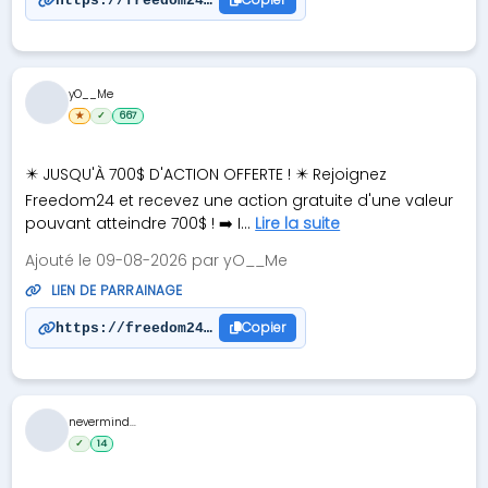
https://freedom24.com/invite_from/7317836
yO__Me
★
✓
667
✴️ JUSQU'À 700$ D'ACTION OFFERTE ! ✴️ Rejoignez
Freedom24 et recevez une action gratuite d'une valeur
pouvant atteindre 700$ ! ➡️ I...
Lire la suite
Ajouté le 09-08-2026 par yO__Me
LIEN DE PARRAINAGE
Copier
https://freedom24.com/invite_from/7570932
nevermind...
✓
14