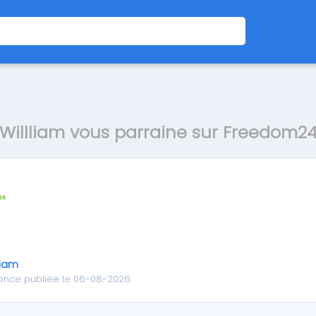
Willliam vous parraine sur Freedom2
liam
once publiée le 06-08-2026