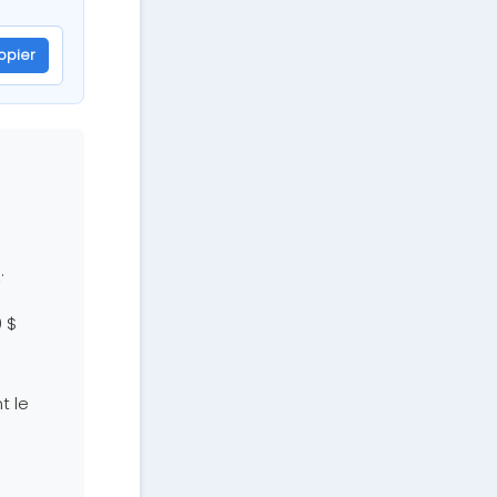
opier
.
0 $
t le