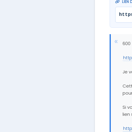
LIEN 
http
600 
htt
Je v
Cett
pour
Si v
lien 
htt