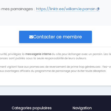
 mes parrainages :
https://linktr.ee/william.le.parrain
Contacter ce membre
urité, privilégiez la
messagerie interne
du site pour échanger avec un parrain. Les li
onces sont publiés sous la seule responsabilité de leurs auteurs.
ment vigilant face aux promesses de reversement de prime trop généreuses : fiez-
ux avantages officiels du programme de parrainage pour éviter toute déception.
Categories populaires
Navigation