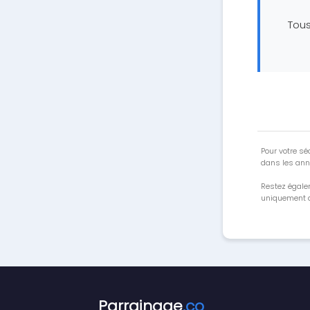
Tous
Pour votre séc
dans les ann
Restez égale
uniquement a
Parrainage
.co