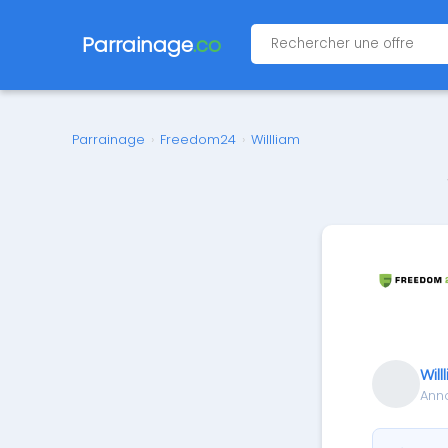
Parrainage
.co
Parrainage
›
Freedom24
›
Willliam
Will
Ann