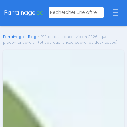
Parrainage
.co
Parrainage
›
Blog
›
PER ou assurance-vie en 2026 : quel
placement choisir (et pourquoi Linxea coche les deux cases)