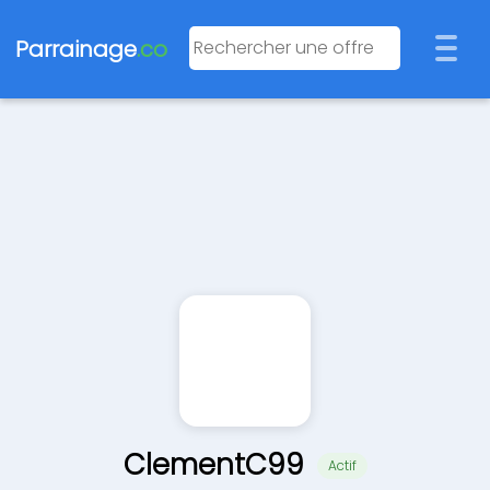
Parrainage
.co
ClementC99
Actif