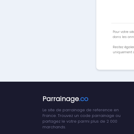
Pour votre séc
dans les ann
Restez égale
uniquement a
Parrainage
.co
Le site de parrainage de reference en
France. Trouvez un code parrainage ou
partagez le votre parmi plus de 2 000
marchands.