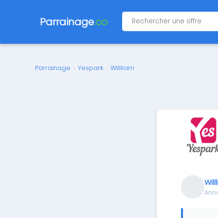
Parrainage
.co
Parrainage
›
Yespark
›
Willliam
Will
Ann