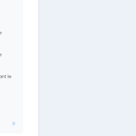
e
e
ant le