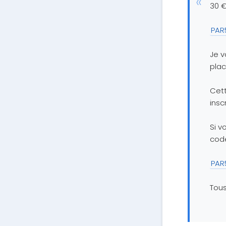
30 €
PAR
Je v
plac
Cett
insc
Si v
cod
PAR
Tous