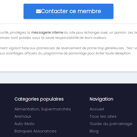
Contacter ce membre
urité, privilégiez la
messagerie interne
du site pour échanger avec un parrain. Les li
onces sont publiés sous la seule responsabilité de leurs auteurs.
ment vigilant face aux promesses de reversement de prime trop généreuses : fiez-
ux avantages officiels du programme de parrainage pour éviter toute déception.
Categories populaires
Navigation
Alimentation, Supermarchés
Accueil
Animaux
Tous les sites
Auto Moto
Guide du parrainage
Banques Assurances
Blog