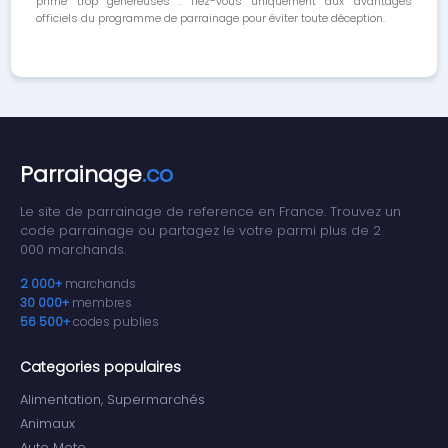
prime trop généreuses : fiez-vous uniquement aux avantages
officiels du programme de parrainage pour éviter toute déception.
Parrainage
.co
Le site de parrainage de reference en France. Trouvez un
code parrainage ou partagez le votre parmi plus de 2
000 marchands.
2 000+
marchands
30 000+
membres
56 500+
codes publies
Categories populaires
Alimentation, Supermarchés
Animaux
Auto Moto