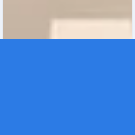
· Par
Guillaume
· 07/07/2026 · 9 min de
Guide — Auto Moto
lecture
Les premiers chassés-croisés de l'été 2026
approchent, et avec eux la facture de péage qui