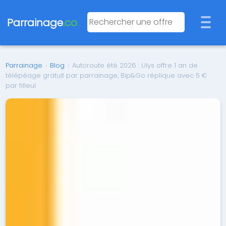
Parrainage
.co
Parrainage
›
Blog
›
Autoroute été 2026 : Ulys offre 1 an de
télépéage gratuit par parrainage, Bip&Go réplique avec 5 €
par filleul