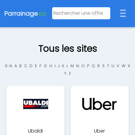
Parrainage
.co
Tous les sites
0-9
A
B
C
D
E
F
G
H
I
J
K
L
M
N
O
P
Q
R
S
T
U
V
W
X
Y
Z
Ubaldi
Uber