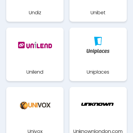
Undiz
Unibet
Unilend
Uniplaces
Univox
Unknownlondon.com