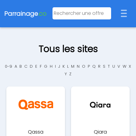
Parrainage
.co
Tous les sites
0-9
A
B
C
D
E
F
G
H
I
J
K
L
M
N
O
P
Q
R
S
T
U
V
W
X
Y
Z
Qassa
Qiara