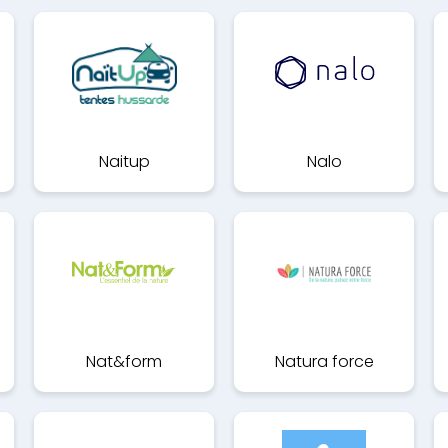
Naitup
Nalo
Nat&form
Natura force