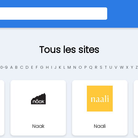
Tous les sites
0-9
A
B
C
D
E
F
G
H
I
J
K
L
M
N
O
P
Q
R
S
T
U
V
W
X
Y
Z
Naak
Naali