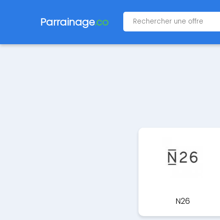
Parrainage
.co
N26