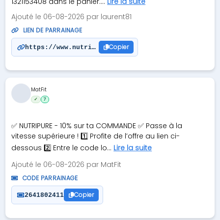
1321153408 dans le panier....
Lire la suite
Ajouté le 06-08-2026 par laurent81
LIEN DE PARRAINAGE
Copier
https://www.nutripure.fr/fr/?s=1321153408
MatFit
✓
7
✅ NUTRIPURE - 10% sur ta COMMANDE ✅ Passe à la
vitesse supérieure ! 1️⃣ Profite de l’offre au lien ci-
dessous 2️⃣ Entre le code lo...
Lire la suite
Ajouté le 06-08-2026 par MatFit
CODE PARRAINAGE
Copier
2641802411