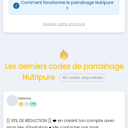
Comment fonctionne le parrainage Nutripure
i
?
Ajouter votre annonce
Les derniers codes de parrainage
Nutripure
110 codes disponibles
Takarma
★
✓
175
[[ 10% DE RÉDUCTION ]] ❤️ en créant ton compte avec
mon lien d'invitation ♣ Me contacter par mail :