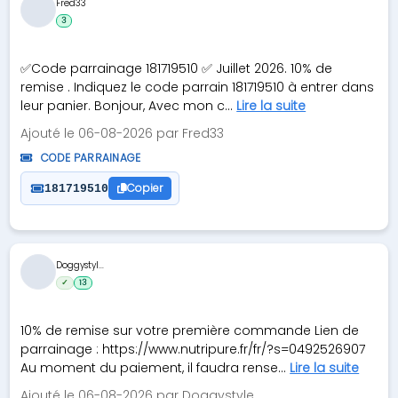
Fred33
3
✅Code parrainage 181719510 ✅ Juillet 2026. 10% de
remise . Indiquez le code parrain 181719510 à entrer dans
leur panier. Bonjour, Avec mon c...
Lire la suite
Ajouté le 06-08-2026 par Fred33
CODE PARRAINAGE
Copier
181719510
Doggystyl...
✓
13
10% de remise sur votre première commande Lien de
parrainage : https://www.nutripure.fr/fr/?s=0492526907
Au moment du paiement, il faudra rense...
Lire la suite
Ajouté le 06-08-2026 par Doggystyle