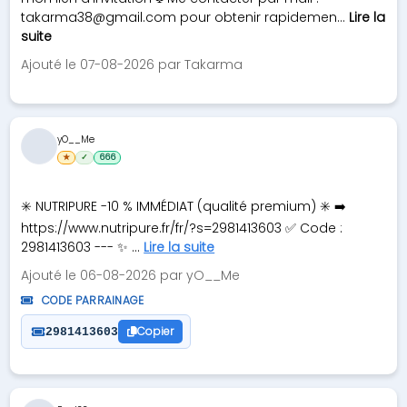
takarma38@gmail.com
pour obtenir rapidemen...
Lire la
suite
Ajouté le 07-08-2026 par Takarma
yO__Me
★
✓
666
✳️ NUTRIPURE -10 % IMMÉDIAT (qualité premium) ✳️ ➡️
https://www.nutripure.fr/fr/?s=2981413603 ✅ Code :
2981413603 --- ✨ ...
Lire la suite
Ajouté le 06-08-2026 par yO__Me
CODE PARRAINAGE
Copier
2981413603