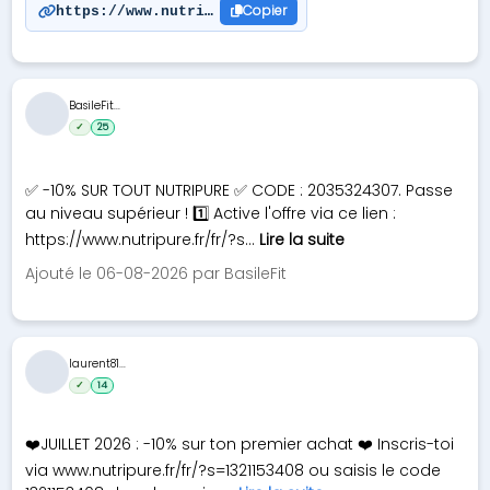
Copier
https://www.nutripure.fr/fr/?s=0225056412
BasileFit...
✓
25
✅ -10% SUR TOUT NUTRIPURE ✅ CODE : 2035324307. Passe
au niveau supérieur ! 1️⃣ Active l'offre via ce lien :
https://www.nutripure.fr/fr/?s...
Lire la suite
Ajouté le 06-08-2026 par BasileFit
laurent81...
✓
14
❤️JUILLET 2026 : -10% sur ton premier achat ❤️ Inscris-toi
via www.nutripure.fr/fr/?s=1321153408 ou saisis le code