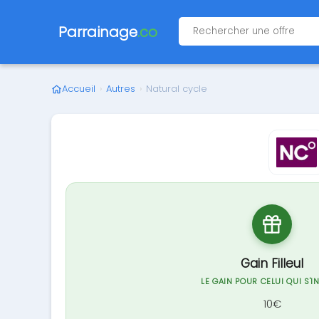
Parrainage
.co
Accueil
›
Autres
›
Natural cycle
Gain Filleul
LE GAIN POUR CELUI QUI S'I
10€