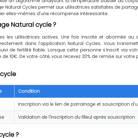
ilise un algorithme analysant la température basale du corps pour
atural Cycles permet aux utilisatrices satisfaites de partager 
icier elles-mêmes d'une récompense intéressante.
ge Natural cycle ?
es les utilisatrices actives. Une fois inscrite et abonnée au
rectement dans l'application Natural Cycles. Vous transme
i de fertilité fiable. Lorsque cette personne s'inscrit via vot
de 10€. De votre côté, vous recevez 20% de remise sur votr
 cycle
e
Condition
Inscription via le lien de parrainage et souscription 
se
Validation de l'inscription du filleul après souscription
ycle ?