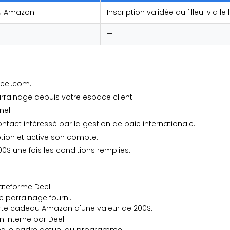
au Amazon
Inscription validée du filleul via l
—
eel.com.
rainage depuis votre espace client.
nel.
ntact intéressé par la gestion de paie internationale.
iption et active son compte.
 une fois les conditions remplies.
plateforme Deel.
 de parrainage fourni.
rte cadeau Amazon d'une valeur de 200$.
 interne par Deel.
ans le cadre actuel du programme.