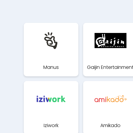
Manus
Gaijin Entertainmen
Iziwork
Amikado