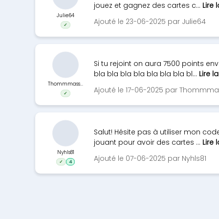
jouez et gagnez des cartes c...
Lire 
Julie64
Ajouté le 23-06-2025 par Julie64
✓
Si tu rejoint on aura 7500 points en
bla bla bla bla bla bla bla bl...
Lire l
Thommmass...
Ajouté le 17-06-2025 par Thommm
✓
Salut! Hésite pas à utiliser mon co
jouant pour avoir des cartes ...
Lire 
Nyhls81
Ajouté le 07-06-2025 par Nyhls81
✓
4