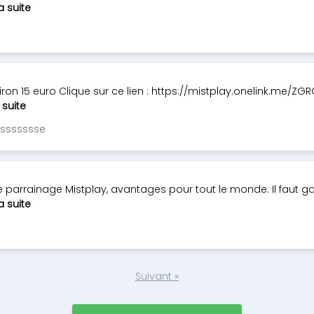
la suite
viron 15 euro Clique sur ce lien : https://mistplay.onelink.me/
a suite
assssssse
de parrainage Mistplay, avantages pour tout le monde. Il faut g
la suite
Suivant »