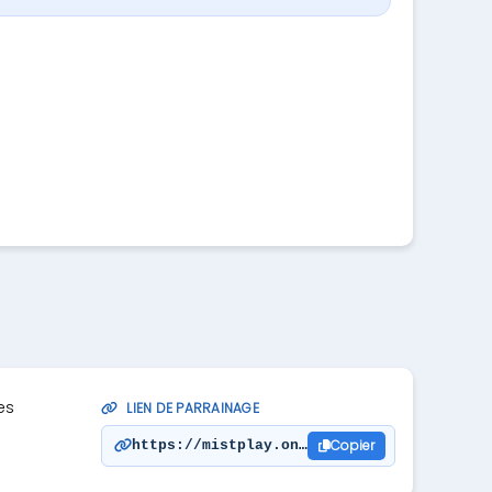
es
LIEN DE PARRAINAGE
Copier
https://mistplay.onelink.me/ZGRQ?pid=af_a