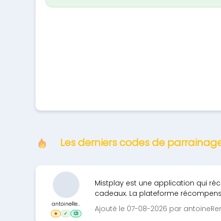
Les derniers codes de parrainag
Mistplay est une application qui 
cadeaux. La plateforme récompense
antoineRe...
Ajouté le 07-08-2026 par antoineR
★
✓
121