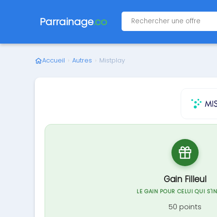
Parrainage
.co
Accueil
›
Autres
›
Mistplay
Gain Filleul
LE GAIN POUR CELUI QUI S'I
50 points