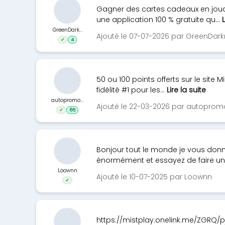
Gagner des cartes cadeaux en jouan
une application 100 % gratuite qu...
L
GreenDark...
Ajouté le 07-07-2026 par GreenDar
✓
4
50 ou 100 points offerts sur le site M
fidélité #1 pour les...
Lire la suite
autopromo...
Ajouté le 22-03-2026 par autoprom
✓
65
Bonjour tout le monde je vous donn
énormément et essayez de faire un
Loownn
Ajouté le 10-07-2025 par Loownn
✓
https://mistplay.onelink.me/ZGRQ/pj