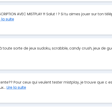
IPTION AVEC MISTPLAY !!! Salut ! ? Si tu aimes jouer sur ton télé
e la suite
 toute sorte de jeux sudoku, scrabble, candy crush, jeux de gue
tente?? Pour ceux qui veulent tester mistplay, je trouve que c e
x...
Lire la suite