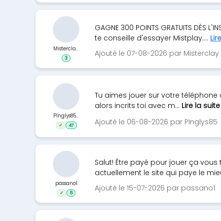
GAGNE 300 POINTS GRATUITS DÈS L'INSCR
te conseille d'essayer Mistplay....
Lir
Mistercla...
Ajouté le 07-08-2026 par Misterclay
3
Tu aimes jouer sur votre téléphone à
alors incrits toi avec m...
Lire la suite
PInglys85...
Ajouté le 06-08-2026 par PInglys85
✓
47
Salut! Être payé pour jouer ça vous 
actuellement le site qui paye le mieu
passano1
Ajouté le 15-07-2026 par passano1
✓
6