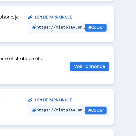
phone, je
LIEN DE PARRAINAGE
Copier
https://mistplay.onelink.me/ZGRQ/yh8ytaht
rre et stratégie etc.
Voir l'annonce
st
LIEN DE PARRAINAGE
Copier
https://mistplay.onelink.me/ZGRQ/mum0gwxr