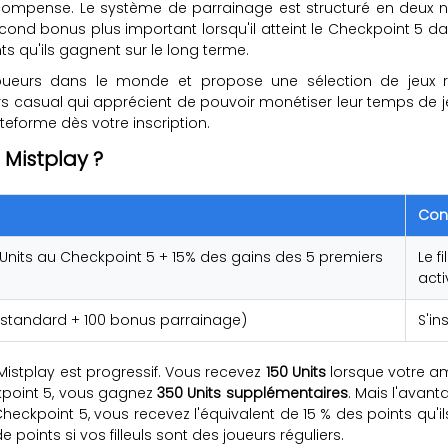
ompense. Le système de parrainage est structuré en deux ni
cond bonus plus important lorsqu'il atteint le Checkpoint 5 dans
s qu'ils gagnent sur le long terme.
 joueurs dans le monde et propose une sélection de jeux ré
rs casual qui apprécient de pouvoir monétiser leur temps de j
ateforme dès votre inscription.
Mistplay ?
Con
50 Units au Checkpoint 5 + 15% des gains des 5 premiers
Le fi
act
 standard + 100 bonus parrainage)
S'in
stplay est progressif. Vous recevez
150 Units
lorsque votre am
eckpoint 5, vous gagnez
350 Units supplémentaires
. Mais l'avant
Checkpoint 5, vous recevez l'équivalent de 15 % des points qu
 points si vos filleuls sont des joueurs réguliers.