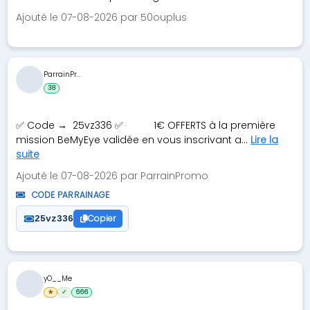
Ajouté le 07-08-2026 par 50ouplus
ParrainPr...
38
✅ㅤ Code → 25vz336 ㅤ✅ ‎ ‎ ‎ ‎ ‎ ‎ ‎ ‎ ‎ ‎ 1€ OFFERTS à la première
mission BeMyEye validée en vous inscrivant a...
Lire la
suite
Ajouté le 07-08-2026 par ParrainPromo
CODE PARRAINAGE
Copier
25vz336
yO__Me
★
✓
666