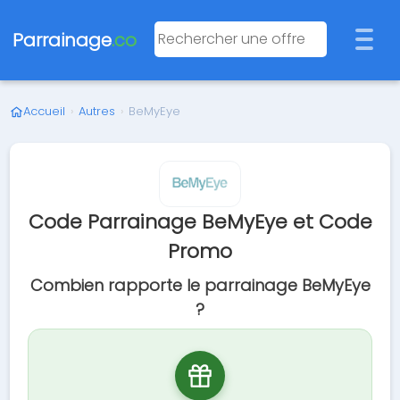
Parrainage
.co
Accueil
›
Autres
›
BeMyEye
Code Parrainage BeMyEye et Code
Promo
Combien rapporte le parrainage BeMyEye
?