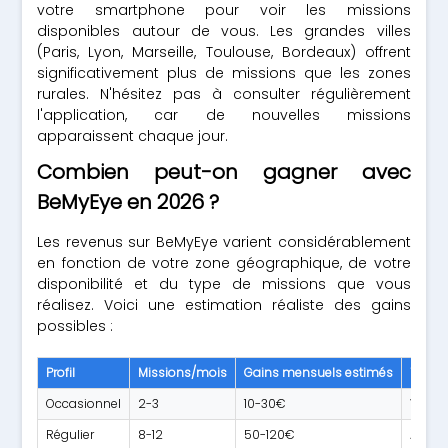
votre smartphone pour voir les missions
disponibles autour de vous. Les grandes villes
(Paris, Lyon, Marseille, Toulouse, Bordeaux) offrent
significativement plus de missions que les zones
rurales. N'hésitez pas à consulter régulièrement
l'application, car de nouvelles missions
apparaissent chaque jour.
Combien peut-on gagner avec
BeMyEye en 2026 ?
Les revenus sur BeMyEye varient considérablement
en fonction de votre zone géographique, de votre
disponibilité et du type de missions que vous
réalisez. Voici une estimation réaliste des gains
possibles :
Profil
Missions/mois
Gains mensuels estimés
Type 
Occasionnel
2-3
10-30€
Vérifi
Régulier
8-12
50-120€
Audit