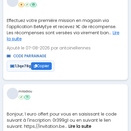
★
✓
121
Effectuez votre première mission en magasin via
l'application BeMyEye et recevez 1€ de récompense.
Les récompenses sont versées via virement ban...
Lire
la suite
Ajouté le 07-08-2026 par antoineRennes
CODE PARRAINAGE
Copier
l3qe78g
miladiou
✓
71
Bonjour, 1 euro offert pour vous en saisissant le code
suivant à l'inscription: 0r399g1 ou en suivant le lien
suivant: https://invitation.be...
Lire la suite