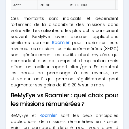
Actif
20-30
150-300€
Client
Ces montants sont indicatifs et dépendent
fortement de la disponibilité des missions dans
votre ville. Les utilisateurs les plus actifs combinent
souvent BeMyEye avec d'autres applications
similaires comme
Roamler
pour maximiser leurs
revenus. Les missions les mieux rémunérées (8-12€)
sont généralement les audits client mystère, qui
demandent plus de temps et d'implication mais
offrent un meilleur rapport effort/gain. En ajoutant
les bonus de parrainage à ces revenus, un
utilisateur actif qui parraine régulièrement peut
augmenter ses gains de 10 à 20 % sur le mois.
BeMyEye vs Roamler : quel choix pour
les missions rémunérées ?
BeMyEye et
Roamler
sont les deux principales
applications de missions rémunérées en France.
Voici un comparatif détaillé pour vous aider à