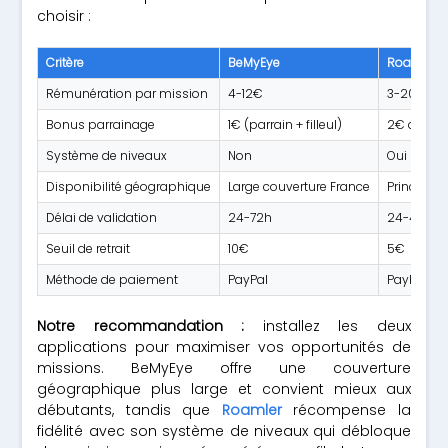
choisir :
Critère
BeMyEye
Roamler
Rémunération par mission
4-12€
3-20€
Bonus parrainage
1€ (parrain + filleul)
2€ au tot
Système de niveaux
Non
Oui (nivea
Disponibilité géographique
Large couverture France
Principal
Délai de validation
24-72h
24-48h
Seuil de retrait
10€
5€
Méthode de paiement
PayPal
PayPal, v
Notre recommandation :
installez les deux
applications pour maximiser vos opportunités de
missions. BeMyEye offre une couverture
géographique plus large et convient mieux aux
débutants, tandis que
Roamler
récompense la
fidélité avec son système de niveaux qui débloque