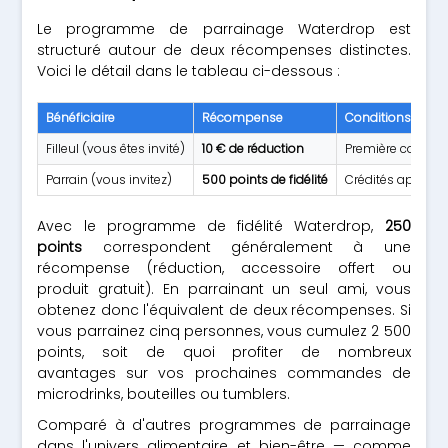
Le programme de parrainage Waterdrop est
structuré autour de deux récompenses distinctes.
Voici le détail dans le tableau ci-dessous :
Bénéficiaire
Récompense
Conditions
Filleul (vous êtes invité)
10 € de réduction
Première comma
Parrain (vous invitez)
500 points de fidélité
Crédités après v
Avec le programme de fidélité Waterdrop,
250
points
correspondent généralement à une
récompense (réduction, accessoire offert ou
produit gratuit). En parrainant un seul ami, vous
obtenez donc l'équivalent de deux récompenses. Si
vous parrainez cinq personnes, vous cumulez 2 500
points, soit de quoi profiter de nombreux
avantages sur vos prochaines commandes de
microdrinks, bouteilles ou tumblers.
Comparé à d'autres programmes de parrainage
dans l'univers alimentaire et bien-être — comme