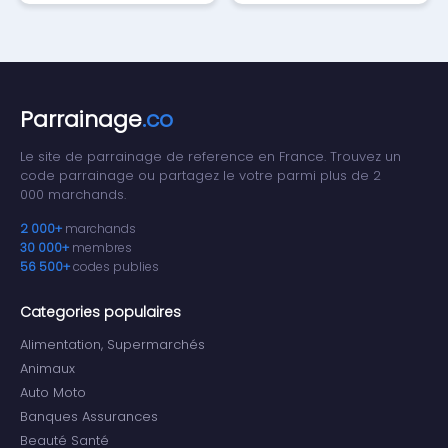
Parrainage
.co
Le site de parrainage de reference en France. Trouvez un
code parrainage ou partagez le votre parmi plus de 2
000 marchands.
2 000+
marchands
30 000+
membres
56 500+
codes publies
Categories populaires
Alimentation, Supermarchés
Animaux
Auto Moto
Banques Assurances
Beauté Santé