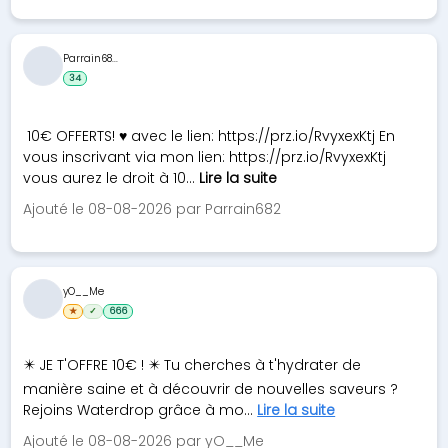
Parrain68...
34
10€ OFFERTS! ♥ avec le lien: https://prz.io/RvyxexKtj En
vous inscrivant via mon lien: https://prz.io/RvyxexKtj
vous aurez le droit à 10...
Lire la suite
Ajouté le 08-08-2026 par Parrain682
yO__Me
★
✓
666
✴️ JE T'OFFRE 10€ ! ✴️ Tu cherches à t'hydrater de
manière saine et à découvrir de nouvelles saveurs ?
Rejoins Waterdrop grâce à mo...
Lire la suite
Ajouté le 08-08-2026 par yO__Me