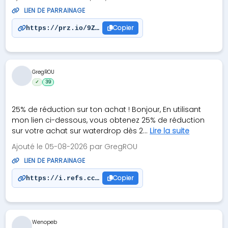
LIEN DE PARRAINAGE
Copier
https://prz.io/9Z50vNYUa
GregROU
✓
39
25% de réduction sur ton achat ! Bonjour, En utilisant
mon lien ci-dessous, vous obtenez 25% de réduction
sur votre achat sur waterdrop dès 2...
Lire la suite
Ajouté le 05-08-2026 par GregROU
LIEN DE PARRAINAGE
Copier
https://i.refs.cc/fHm6eueD?smile_ref=eyJzbWlsZV9z
Wenopeb