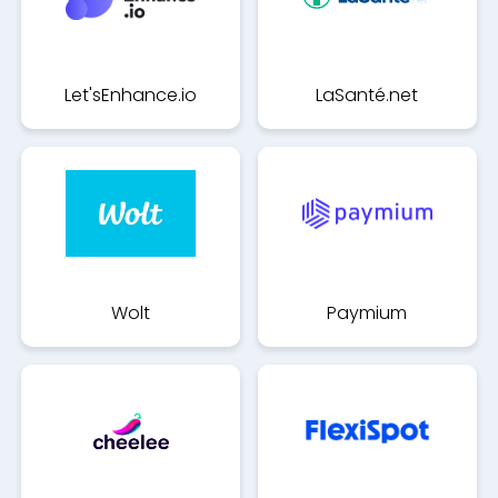
Let'sEnhance.io
LaSanté.net
Wolt
Paymium