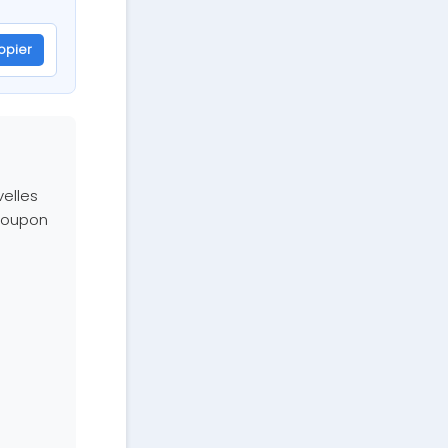
opier
velles
 coupon