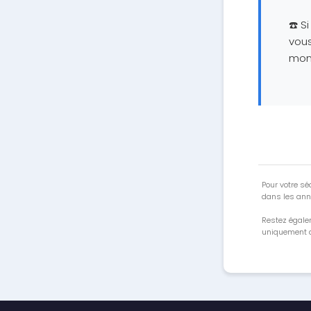
☎️ S
vous
mon 
Pour votre séc
dans les ann
Restez égale
uniquement a