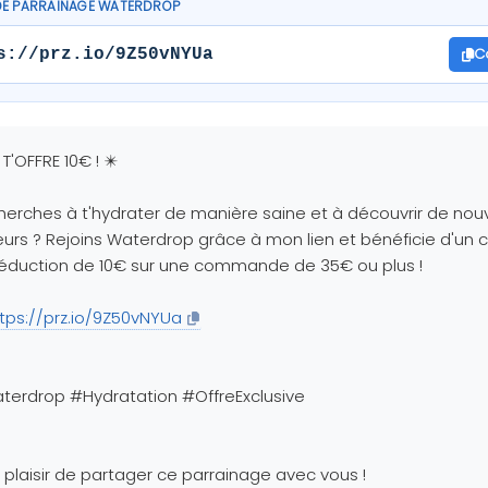
DE PARRAINAGE WATERDROP
C
s://prz.io/9Z50vNYUa
 T'OFFRE 10€ ! ✴️
herches à t'hydrater de manière saine et à découvrir de nou
urs ? Rejoins Waterdrop grâce à mon lien et bénéficie d'un
éduction de 10€ sur une commande de 35€ ou plus !
tps://prz.io/9Z50vNYUa
erdrop #Hydratation #OffreExclusive
u plaisir de partager ce parrainage avec vous !