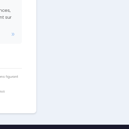
nces,
nt sur
ens figurant
vous