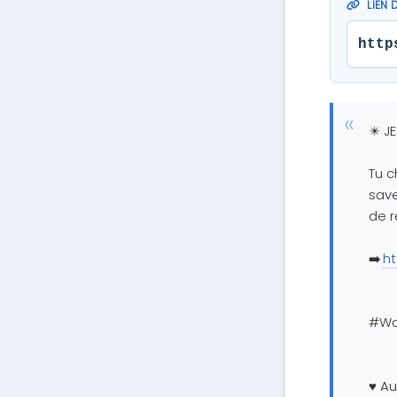
LIEN 
http
✴️ JE
Tu c
save
de r
➡️
ht
#Wat
♥️ A