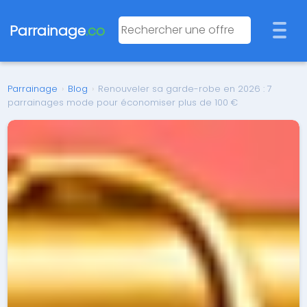
Parrainage
.co
Parrainage
›
Blog
›
Renouveler sa garde-robe en 2026 : 7
parrainages mode pour économiser plus de 100 €