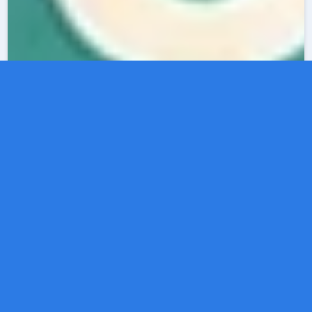
· Par
Guillaume
· 03/06/2026 · 10
Guide — Mode, Vêtements
min de lecture
Renouveler sa garde-robe en 2026
: 7 parrainages mode pour
économiser plus de 100 €
Les Français dépensent en moyenne 600 à 800 €
par an pour renouveler leur garde-robe. Entre les
basiques à remplacer, les pièces tendance à