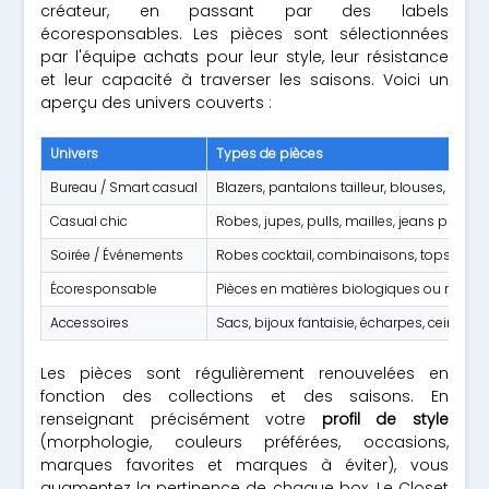
créateur, en passant par des labels
écoresponsables. Les pièces sont sélectionnées
par l'équipe achats pour leur style, leur résistance
et leur capacité à traverser les saisons. Voici un
aperçu des univers couverts :
Univers
Types de pièces
Bureau / Smart casual
Blazers, pantalons tailleur, blouses, chem
Casual chic
Robes, jupes, pulls, mailles, jeans premi
Soirée / Événements
Robes cocktail, combinaisons, tops habil
Écoresponsable
Pièces en matières biologiques ou recycl
Accessoires
Sacs, bijoux fantaisie, écharpes, ceintures
Les pièces sont régulièrement renouvelées en
fonction des collections et des saisons. En
renseignant précisément votre
profil de style
(morphologie, couleurs préférées, occasions,
marques favorites et marques à éviter), vous
augmentez la pertinence de chaque box. Le Closet