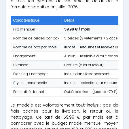
à tous les rythmes de vie. Voici le détail de la
formule disponible en juillet 2026 :
Caractéristique
Détail
Prix mensuel
59,99 € / mois
Nombre de pièces par box
5 pièces (3 vêtements + 2 accessoire
Nombre de box par mois
Illimité — retournez et recevez une n
Engagement
Aucun — résiliable à tout moment
Livraison
Gratuite (aller et retour)
Pressing / nettoyage
Inclus dans l'abonnement
Styliste personnelle
Incluse — sélection sur mesure selon v
Possibilité d'achat
Oui, à prix réduit (jusqu'à -70 %)
Le modèle est volontairement
tout-inclus
: pas de
frais cachés pour la livraison, le retour ou le
nettoyage. Ce tarif de 59,99 € par mois est à
comparer avec le budget mode mensuel moyen