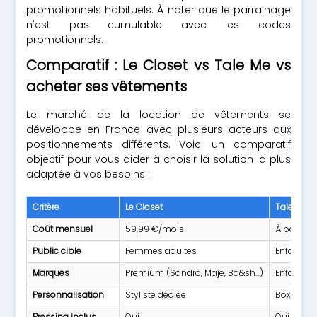
promotionnels habituels. À noter que le parrainage
n'est pas cumulable avec les codes
promotionnels.
Comparatif : Le Closet vs Tale Me vs
acheter ses vêtements
Le marché de la location de vêtements se
développe en France avec plusieurs acteurs aux
positionnements différents. Voici un comparatif
objectif pour vous aider à choisir la solution la plus
adaptée à vos besoins :
Critère
Le Closet
Tale Me
Coût mensuel
59,99 €/mois
À partir 
Public cible
Femmes adultes
Enfants (
Marques
Premium (Sandro, Maje, Ba&sh...)
Enfant (Pe
Personnalisation
Styliste dédiée
Box thém
Pressing inclus
Oui
Oui