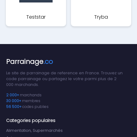
Teststar
Tryba
Parrainage
.co
Le site de parrainage de reference en France. Trouvez un
code parrainage ou partagez le votre parmi plus de 2
000 marchands.
2 000+
marchands
30 000+
membres
56 500+
codes publies
Categories populaires
Alimentation, Supermarchés