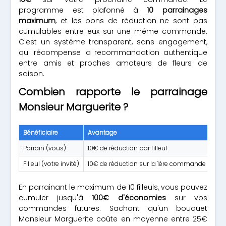
programme est plafonné à
10 parrainages
maximum
, et les bons de réduction ne sont pas
cumulables entre eux sur une même commande.
C'est un système transparent, sans engagement,
qui récompense la recommandation authentique
entre amis et proches amateurs de fleurs de
saison.
Combien rapporte le parrainage
Monsieur Marguerite ?
Bénéficiaire
Avantage
Con
Parrain (vous)
10€ de réduction par filleul
Le 
Filleul (votre invité)
10€ de réduction sur la 1ère commande
S'i
En parrainant le maximum de 10 filleuls, vous pouvez
cumuler jusqu'à
100€ d'économies
sur vos
commandes futures. Sachant qu'un bouquet
Monsieur Marguerite coûte en moyenne entre 25€