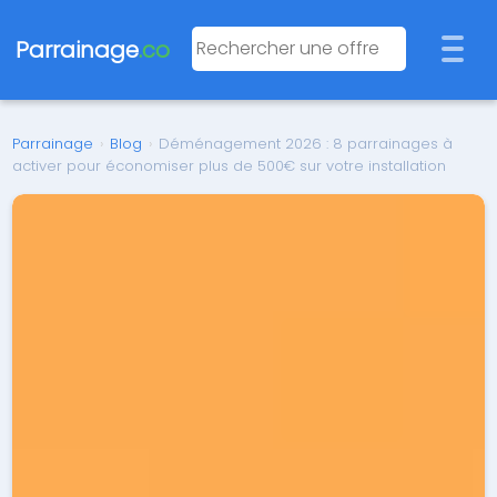
Parrainage
.co
Parrainage
›
Blog
›
Déménagement 2026 : 8 parrainages à
activer pour économiser plus de 500€ sur votre installation