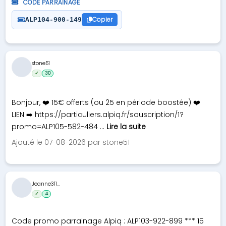
CODE PARRAINAGE
Copier
ALP104-900-149
stone51
✓
30
Bonjour, ❤️ 15€ offerts (ou 25 en période boostée) ❤️
LIEN ➡️ https://particuliers.alpiq.fr/souscription/1?
promo=ALP105-582-484 ...
Lire la suite
Ajouté le 07-08-2026 par stone51
Jeanne311...
✓
4
Code promo parrainage Alpiq : ALP103-922-899 *** 15