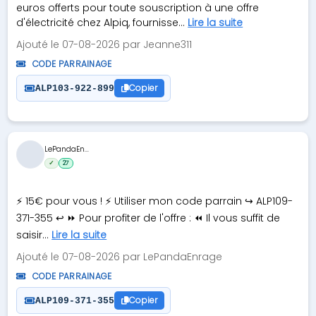
euros offerts pour toute souscription à une offre
d'électricité chez Alpiq, fournisse...
Lire la suite
Ajouté le 07-08-2026 par Jeanne311
CODE PARRAINAGE
Copier
ALP103-922-899
LePandaEn...
✓
27
⚡ 15€ pour vous ! ⚡ Utiliser mon code parrain ↪️ ALP109-
371-355 ↩️ ⏩ Pour profiter de l'offre : ⏪️ Il vous suffit de
saisir...
Lire la suite
Ajouté le 07-08-2026 par LePandaEnrage
CODE PARRAINAGE
Copier
ALP109-371-355