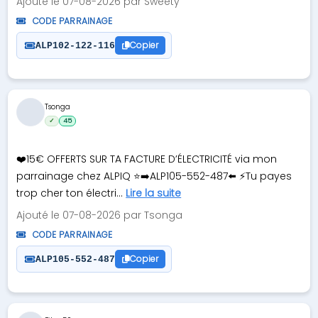
Ajouté le 07-08-2026 par Sweety
CODE PARRAINAGE
Copier
ALP102-122-116
Tsonga
✓
45
❤️15€ OFFERTS SUR TA FACTURE D’ÉLECTRICITÉ via mon
parrainage chez ALPIQ ⭐➡️ALP105-552-487⬅️ ⚡Tu payes
trop cher ton électri...
Lire la suite
Ajouté le 07-08-2026 par Tsonga
CODE PARRAINAGE
Copier
ALP105-552-487