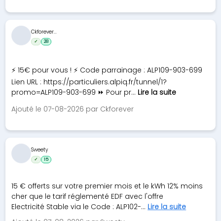
Ckforever...
✓
28
⚡ 15€ pour vous ! ⚡ Code parrainage : ALP109-903-699
Lien URL : https://particuliers.alpiq.fr/tunnel/1?
promo=ALP109-903-699 ⏩ Pour pr...
Lire la suite
Ajouté le 07-08-2026 par Ckforever
Sweety
✓
15
15 € offerts sur votre premier mois et le kWh 12% moins
cher que le tarif réglementé EDF avec l'offre
Electricité Stable via le Code : ALP102-...
Lire la suite