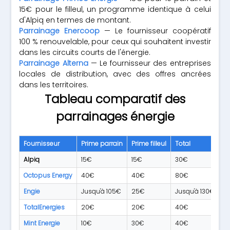
15€ pour le filleul, un programme identique à celui
d'Alpiq en termes de montant.
Parrainage Enercoop
— Le fournisseur coopératif
100 % renouvelable, pour ceux qui souhaitent investir
dans les circuits courts de l'énergie.
Parrainage Alterna
— Le fournisseur des entreprises
locales de distribution, avec des offres ancrées
dans les territoires.
Tableau comparatif des
parrainages énergie
Fournisseur
Prime parrain
Prime filleul
Total
Li
Alpiq
15€
15€
30€
15
Octopus Energy
40€
40€
80€
Il
Engie
Jusqu'à 105€
25€
Jusqu'à 130€
Va
TotalEnergies
20€
20€
40€
Va
Mint Energie
10€
30€
40€
Va