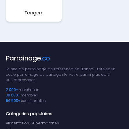
Tangem
Parrainage
.co
Le site de parrainage de reference en France. Trouvez un
code parrainage ou partagez le votre parmi plus de 2
000 marchands.
2 000+
marchands
30 000+
membres
56 500+
codes publies
Categories populaires
Alimentation, Supermarchés