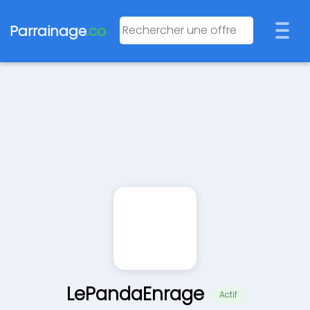
Parrainage
.co
LePandaEnrage
Actif