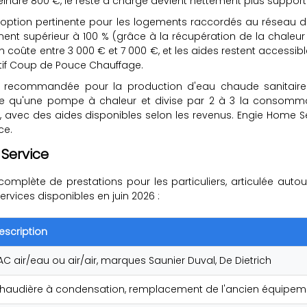
indre 800 €, le reste à charge devient nettement plus support
 option pertinente pour les logements raccordés au réseau
ement supérieur à 100 % (grâce à la récupération de la chal
ation coûte entre 3 000 € et 7 000 €, et les aides restent acces
itif Coup de Pouce Chauffage.
n recommandée pour la production d'eau chaude sanitaire
ipe qu'une pompe à chaleur et divise par 2 à 3 la consomm
 €, avec des aides disponibles selon les revenus. Engie Home S
ce.
 Service
e de prestations pour les particuliers, articulée autour de tro
rvices disponibles en juin 2026 :
escription
AC air/eau ou air/air, marques Saunier Duval, De Dietrich
haudière à condensation, remplacement de l'ancien équipem