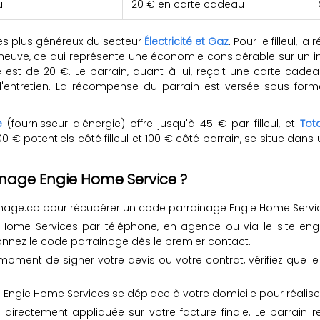
ul
20 € en carte cadeau
des plus généreux du secteur
Électricité et Gaz
. Pour le filleul, 
euve, ce qui représente une économie considérable sur un i
 est de 20 €. Le parrain, quant à lui, reçoit une carte cadeau 
'entretien. La récompense du parrain est versée sous form
e
(fournisseur d'énergie) offre jusqu'à 45 € par filleul, et
Tot
€ potentiels côté filleul et 100 € côté parrain, se situe dans
nage Engie Home Service ?
nage.co pour récupérer un code parrainage Engie Home Services
 Home Services par téléphone, en agence ou via le site en
tionnez le code parrainage dès le premier contact.
moment de signer votre devis ou votre contrat, vérifiez que l
ié Engie Home Services se déplace à votre domicile pour réaliser 
 directement appliquée sur votre facture finale. Le parrain 