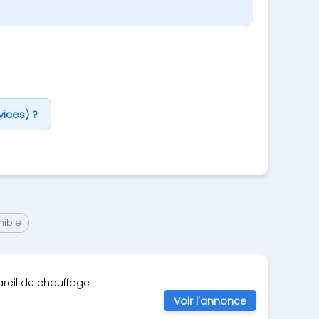
ices) ?
nible
areil de chauffage
Voir l'annonce