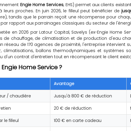
ennement
Engie Home Services
, EHS) permet aux clients exista
leurs proches. En juin 2026, le filleul peut bénéficier de
jusq
e), tandis que le parrain reçoit une récompense pour chaque 
par rapport aux parrainages classiques du secteur de l'énergi
etée en 2026 par Latour Capital, Savelys (ex-Engie Home Servic
s de chauffage, de climatisation et de production d'eau chau
un réseau de 170 agences de proximité, l'entreprise intervient
air, climatisations, ballons thermodynamiques et systèmes s
 ou d'un contrat d'entretien tout en récompensant le client ex
 Engie Home Service ?
Avantage
eur / chaudière
Jusqu'à 800 € de réduction
retien
20 € de réduction
le filleul
100 € en carte cadeau