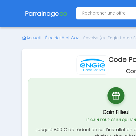
Parrainage
.co
Accueil
›
Électricité et Gaz
›
Savelys (ex-Engie Home S
Code Pa
Com
Gain Filleul
LE GAIN POUR CELUI QUI S'I
Jusqu’à 800 € de réduction sur l’installati