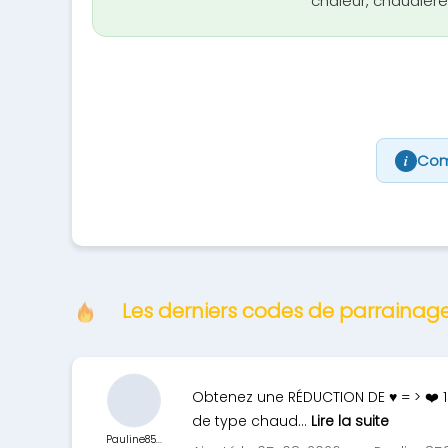
chaleur, chaudière
Com
i
Les derniers codes de parrainag
Obtenez une RÉDUCTION DE ♥ = > ❤️ 1
de type chaud...
Lire la suite
Pauline85...