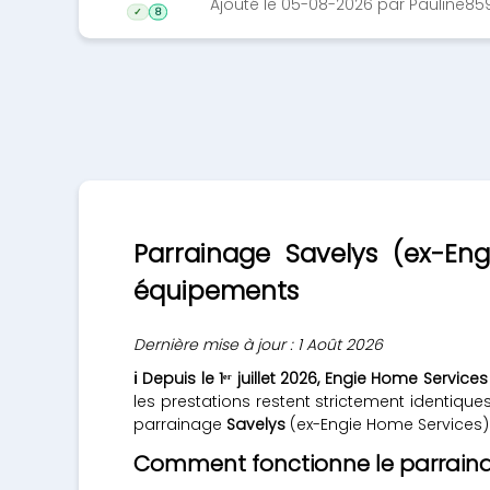
Ajouté le 05-08-2026 par Pauline85
✓
8
Parrainage Savelys (ex-En
équipements
Dernière mise à jour : 1 Août 2026
ℹ️ Depuis le 1ᵉʳ juillet 2026, Engie Home Servic
les prestations restent strictement identiq
parrainage
Savelys
(ex-Engie Home Services)
Comment fonctionne le parraina