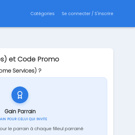
Catégories
Se connecter / S'inscrire
es) et Code Promo
ome Services) ?
Gain Parrain
GAIN POUR CELUI QUI INVITE
 le parrain à chaque filleul parrainé