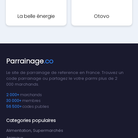
La belle énergie
Otovo
Parrainage
.co
Le site de parrainage de reference en France. Trouvez un
code parrainage ou partagez le votre parmi plus de 2
000 marchands.
2 000+
marchands
30 000+
membres
56 500+
codes publies
Categories populaires
Alimentation, Supermarchés
Animaux