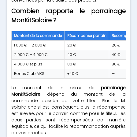
convaincus par la qualité des produits.
Combien rapporte le parrainage
MonKitSolaire ?
Montant de la commande
Récompense parrain
Récompense f
1 000 € – 2 000 €
20 €
20 €
2 000 € – 4 000 €
40 €
40 €
4 000 € et plus
80 €
80 €
Bonus Club MKS
+40 €
—
Le montant de la prime de
parrainage
MonKitSolaire
dépend du montant de la
commande passée par votre filleul. Plus le kit
solaire choisi est conséquent, plus la récompense
est élevée, pour le parrain comme pour le filleul. Les
deux parties sont récompensées de manière
équitable, ce qui facilite la recommandation auprès
de vos proches.