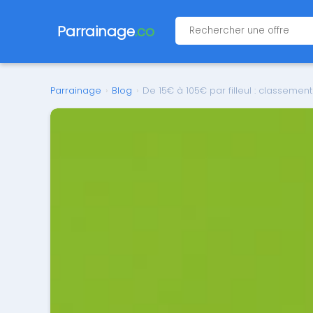
Parrainage
.co
Parrainage
›
Blog
›
De 15€ à 105€ par filleul : classeme