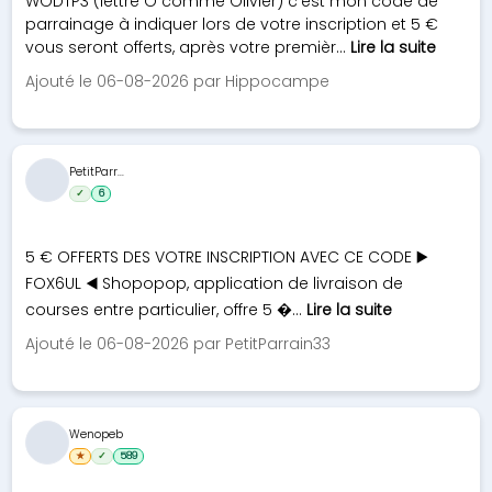
WODTP3 (lettre O comme Olivier) c'est mon code de
parrainage à indiquer lors de votre inscription et 5 €
vous seront offerts, après votre premièr...
Lire la suite
Ajouté le 06-08-2026 par Hippocampe
PetitParr...
✓
6
5 € OFFERTS DES VOTRE INSCRIPTION AVEC CE CODE ▶️
FOX6UL ◀️ Shopopop, application de livraison de
courses entre particulier, offre 5 �...
Lire la suite
Ajouté le 06-08-2026 par PetitParrain33
Wenopeb
★
✓
589