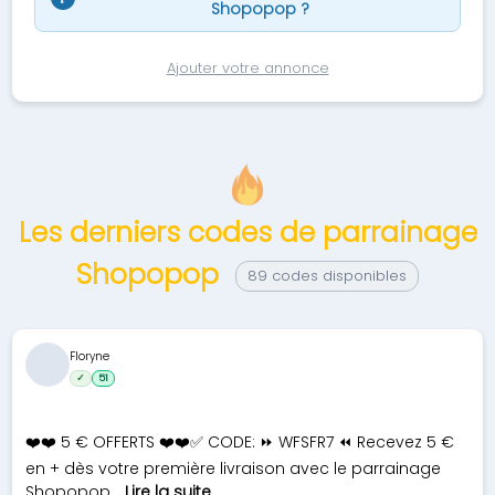
Shopopop ?
Ajouter votre annonce
Les derniers codes de parrainage
Shopopop
89 codes disponibles
Floryne
✓
51
❤️❤️ 5 € OFFERTS ❤️❤️✅ CODE: ⏩ WFSFR7 ⏪ Recevez 5 €
en + dès votre première livraison avec le parrainage
Shopopop...
Lire la suite