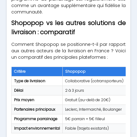
comme un avantage supplémentaire qui fidélise la
communauté.
Shopopop vs les autres solutions de
livraison : comparatif
Comment Shopopop se positionne-t-il par rapport
aux autres acteurs de la livraison en France ? Voici
un comparatif des principales plateformes :
Critère
Shopopop
Uber
Type de livraison
Collaborative (cotransporteurs)
Livr
Délai
2 à 3 jours
30 à
Prix moyen
Gratuit (au-delà de 20€)
2€ 
Partenaires principaux
Leclerc, Intermarché, Boulanger
Rest
Programme parrainage
5€ parrain + 5€ filleul
Vari
Impact environnemental
Faible (trajets existants)
Élev