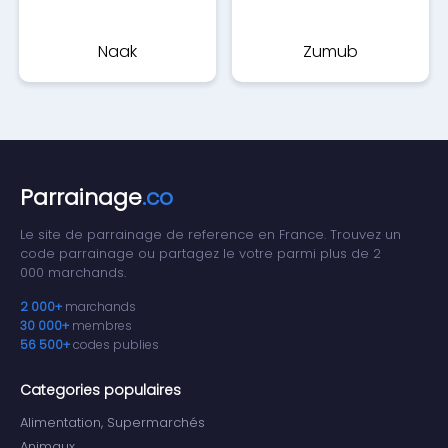
Naak
Zumub
Parrainage
.co
Le site de parrainage de reference en France. Trouvez un
code parrainage ou partagez le votre parmi plus de 2
000 marchands.
2 000+
marchands
30 000+
membres
56 500+
codes publies
Categories populaires
Alimentation, Supermarchés
Animaux