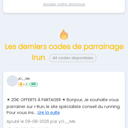
Ajouter votre annonce
Les derniers codes de parrainage
Irun
44 codes disponibles
yO__Me
★
✓
667
✴️ 20€ OFFERTS À PARTAGER ✴️ Bonjour, Je souhaite vous
parrainer sur i-Run, le site spécialiste conseil du running.
Pour vous ins...
Lire la suite
Ajouté le 09-08-2026 par yO__Me