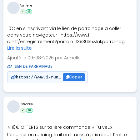
Armelle
✓
19
10€ en s'inscrivant via le lien de parrainage à coller
dans votre navigateur : https://www.i-
run.fr/enregistrement?parrain=1393635&lnkparrainag...
Lire la suite
Ajouté le 09-08-2026 par Armelle
LIEN DE PARRAINAGE
Copier
https://www.i-run.fr/enregistrement?parrain=13936
Citron86
✓
67
⭐ 10€ OFFERTS sur ta 1ère commande ⭐ Tu veux
t’équiper en running, trail ou fitness à prix réduit Profite