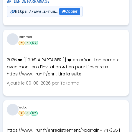
LIEN DE PARRAINAGE
Copier
https://www.i-run.fr/enregistrement/?parrain=2834
Takarma
★
✓
175
2026 ❤️ [[ 20€ A PARTAGER ]] ❤️ en créant ton compte
avec mon lien d'invitation ♣ Lien pour t'inscrire ⏩
https://www.i-run.fr/enr...
Lire la suite
Ajouté le 09-08-2026 par Takarma
Wobani
★
✓
177
https://www.i-run.fr/enregistrement/?parrain=1747355 i-