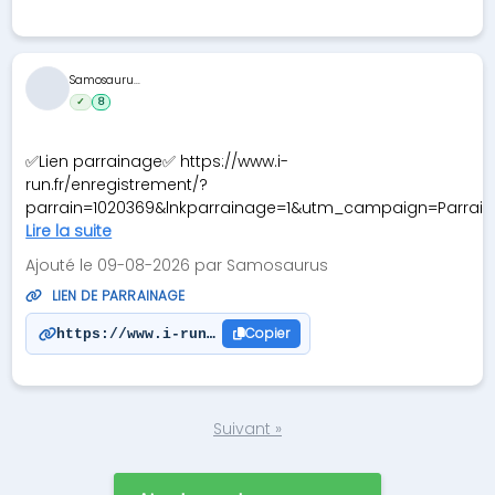
Samosauru...
✓
8
✅Lien parrainage✅ https://www.i-
run.fr/enregistrement/?
parrain=1020369&lnkparrainage=1&utm_campaign=Parra
Lire la suite
Ajouté le 09-08-2026 par Samosaurus
LIEN DE PARRAINAGE
Copier
https://www.i-run.fr/enregistrement/?parrain=1020
Suivant »