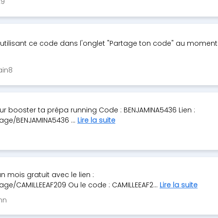
29
 en utilisant ce code dans l'onglet "Partage ton code" au moment 
ain8
ur booster ta prépa running Code : BENJAMINA5436 Lien :
age/BENJAMINA5436 ...
Lire la suite
n mois gratuit avec le lien :
ge/CAMILLEEAF209 Ou le code : CAMILLEEAF2...
Lire la suite
mn