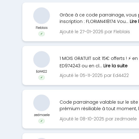
Grâce à ce code parrainage, vous 
inscription : FLORIAN418174 Vou...
Lire 
Fleblais
Ajouté le 27-01-2026 par Fleblais
✓
1 MOIS GRATUIT soit 15€ offerts ! ⚡️
ED974243 ou en cl...
Lire la suite
Ed4422
Ajouté le 05-11-2025 par Ed4422
✓
Code parrainage valable sur le sit
prémium résiliable à tout moment, le
zedmaele
Ajouté le 08-10-2025 par zedmaele
✓