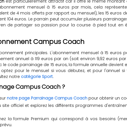
ch
est particulièrement attractif car il offre le même montant d
l'abonnement mensuel à 15 euros par mois, cela représente
alent de 4 mois offerts par rapport au mensuel), les 15 euros 
t 104 euros. Le parrain peut accumuler plusieurs parrainages 
yen de partager sa passion pour la course à pied tout en 
abonnement Campus Coach
nement principales. L'abonnement mensuel à 15 euros par m
onnement annuel à 119 euros par an (soit environ 9,92 euros p
Avec le code parrainage de 15 euros, la formule annuelle devie
ptez pour le mensuel si vous débutez, et pour l'annuel si v
ltez notre
catégorie Sport
.
ainage Campus Coach ?
 sur
notre page Parrainage Campus Coach
pour obtenir un co
 site officiel et explorez les différents programmes d'entraî
nnez la formule Premium qui correspond à vos besoins (men
prévu.