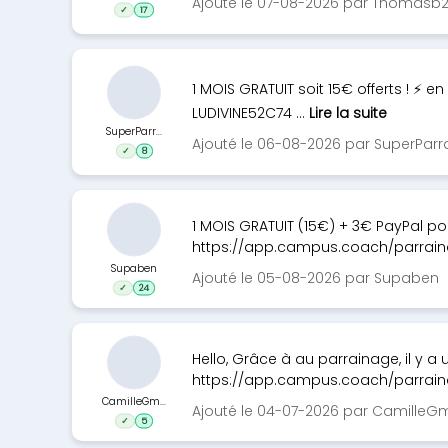
Ajouté le 07-08-2026 par Thomasb
✓
17
1 MOIS GRATUIT soit 15€ offerts ! ⚡️
LUDIVINE52C74 ...
Lire la suite
SuperParr...
Ajouté le 06-08-2026 par SuperParr
✓
8
1 MOIS GRATUIT (15€) + 3€ PayPal po
https://app.campus.coach/parrain
Supaben
Ajouté le 05-08-2026 par Supaben
✓
24
Hello, Grâce à au parrainage, il y a u
https://app.campus.coach/parraina
CamilleGm...
Ajouté le 04-07-2026 par CamilleG
✓
5