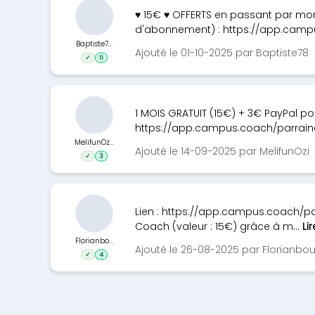
♥ 15€ ♥ OFFERTS en passant par mon
d'abonnement) : https://app.campu
Baptiste7...
Ajouté le 01-10-2025 par Baptiste78
✓
11
1 MOIS GRATUIT (15€) + 3€ PayPal po
https://app.campus.coach/parrain
MelifunOz...
Ajouté le 14-09-2025 par MelifunOzi
✓
3
Lien : https://app.campus.coach/pa
Coach (valeur : 15€) grâce à m...
Lir
Florianbo...
Ajouté le 26-08-2025 par Florianbou
✓
4