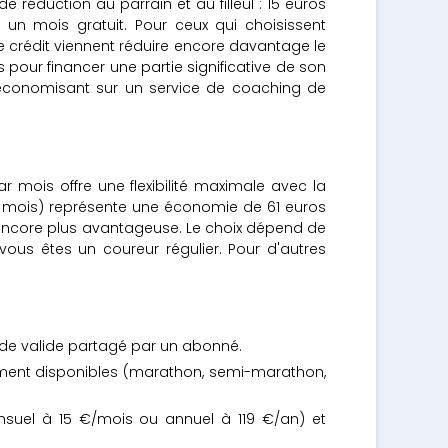
e réduction au parrain et au filleul : 15 euros
 un mois gratuit. Pour ceux qui choisissent
de crédit viennent réduire encore davantage le
pour financer une partie significative de son
économisant sur un service de coaching de
ois offre une flexibilité maximale avec la
ar mois) représente une économie de 61 euros
nt encore plus avantageuse. Le choix dépend de
ous êtes un coureur régulier. Pour d'autres
de valide partagé par un abonné.
nement disponibles (marathon, semi-marathon,
suel à 15 €/mois ou annuel à 119 €/an) et