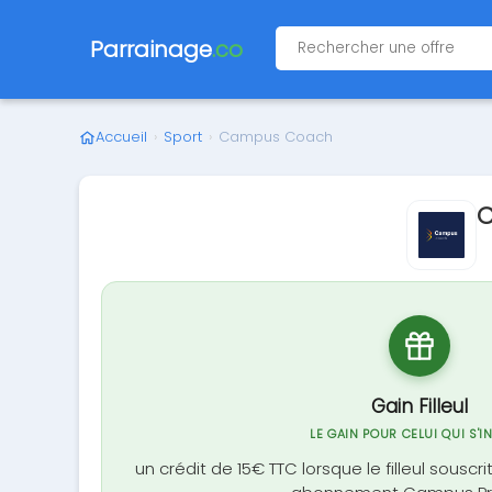
Parrainage
.co
Accueil
›
Sport
›
Campus Coach
C
Gain Filleul
LE GAIN POUR CELUI QUI S'I
un crédit de 15€ TTC lorsque le filleul souscri