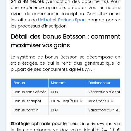
24 à 48 heures
(vérification des documents). Pour
une expérience optimale, préparez vos justificatifs
avant de commencer l'inscription. Consultez aussi
les offres de
Unibet
et
Parions Sport
pour comparer
les processus d'inscription.
Détail des bonus Betsson : comment
maximiser vos gains
Le système de bonus Betsson se décompose en
trois étages, ce qui le rend plus généreux que la
plupart de ses concurrents agréés ANJ :
Bonus
Montant
Déclencheur
Bonus sans dépôt
10 €
Vérification d'identité
Bonus 1er dépôt
100 % jusqu'à 100 €
1er dépôt ≥ 10 €
M
Bonus parrain
10 €
Validation du filleul
Stratégie optimale pour le filleul :
inscrivez-vous via
le lien parrainage, validez votre identité (→ 10 €