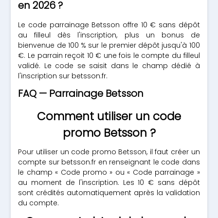
en 2026 ?
Le code parrainage Betsson offre 10 € sans dépôt
au filleul dès l'inscription, plus un bonus de
bienvenue de 100 % sur le premier dépôt jusqu'à 100
€. Le parrain reçoit 10 € une fois le compte du filleul
validé. Le code se saisit dans le champ dédié à
l'inscription sur betsson.fr.
FAQ — Parrainage Betsson
Comment utiliser un code
promo Betsson ?
Pour utiliser un code promo Betsson, il faut créer un
compte sur betsson.fr en renseignant le code dans
le champ « Code promo » ou « Code parrainage »
au moment de l'inscription. Les 10 € sans dépôt
sont crédités automatiquement après la validation
du compte.