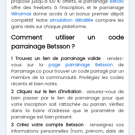
propose jusqu'à 100 € offerts, le parrainage
Betclic
offre des freebets à l'inscription, et le parrainage
Winamax
donne accès à un bonus premier dépôt
compétitif. Notre
simulation détaillée
compare les
gains réels sur chaque plateforme.
Comment utiliser un code
parrainage Betsson ?
Trouvez un lien de parrainage valide
: rendez-
vous sur la
page parrainage Betsson
de
Parrainage.co pour trouver un code partagé par un
membre de la communauté. Privilégiez les codes
récents et bien notés.
Cliquez sur le lien d'invitation
: assurez-vous de
bien passer par le lien de parrainage pour que
votre inscription soit rattachée au parrain. Vérifiez
dans la barre d'adresse que le paramètre de
parrainage est bien présent.
Créez votre compte Betsson
: renseignez vos
informations personnelles (nom, prénom, date de