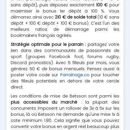
sans dépôt), puis déposez exactement
100 €
pour
maximiser le bonus 1er dépôt à 100 %. Vous
démarrez ainsi avec
210 € de solde total
(10 € sans
dépôt + 100 € dépôt + 100 € bonus). C'est l'un des
meilleurs ratios de démarrage parmi les
bookmakers français agréés.
Stratégie optimale pour le parrain :
partagez votre
lien dans des communautés de passionnés de
sport (groupes Facebook foot, forums rugby,
Discord pronostics). Avec 5 filleuls par mois, vous
générez 50 € de bonus mensuels. Pensez aussi à
poster votre code sur
Parrainage.co
pour toucher
des filleuls potentiels en dehors de votre cercle
direct.
Les conditions de mise de Betsson sont parmi les
plus accessibles du marché
: la plupart des
concurrents imposent un rollover de 3x à 5x sur les
bonus, là où Betsson ne demande qu'une mise 1x à
cote minimum 1.80. Cela signifie que vous pouvez
convertir votre bonus en argent réel beaucoup plus