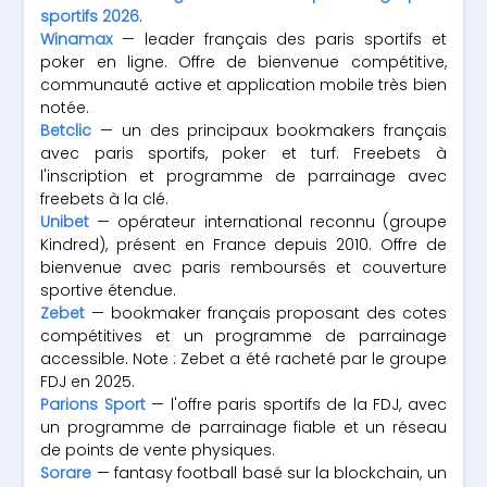
sportifs 2026
.
Winamax
— leader français des paris sportifs et
poker en ligne. Offre de bienvenue compétitive,
communauté active et application mobile très bien
notée.
Betclic
— un des principaux bookmakers français
avec paris sportifs, poker et turf. Freebets à
l'inscription et programme de parrainage avec
freebets à la clé.
Unibet
— opérateur international reconnu (groupe
Kindred), présent en France depuis 2010. Offre de
bienvenue avec paris remboursés et couverture
sportive étendue.
Zebet
— bookmaker français proposant des cotes
compétitives et un programme de parrainage
accessible. Note : Zebet a été racheté par le groupe
FDJ en 2025.
Parions Sport
— l'offre paris sportifs de la FDJ, avec
un programme de parrainage fiable et un réseau
de points de vente physiques.
Sorare
— fantasy football basé sur la blockchain, un