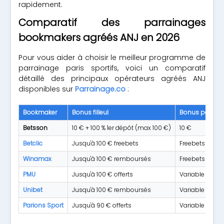
rapidement.
Comparatif des parrainages
bookmakers agréés ANJ en 2026
Pour vous aider à choisir le meilleur programme de
parrainage paris sportifs, voici un comparatif
détaillé des principaux opérateurs agréés ANJ
disponibles sur
Parrainage.co
:
Bookmaker
Bonus filleul
Bonus parrain
Betsson
10 € + 100 % 1er dépôt (max 100 €)
10 €
Betclic
Jusqu'à 100 € freebets
Freebets
Winamax
Jusqu'à 100 € remboursés
Freebets
PMU
Jusqu'à 100 € offerts
Variable
Unibet
Jusqu'à 100 € remboursés
Variable
Parions Sport
Jusqu'à 90 € offerts
Variable