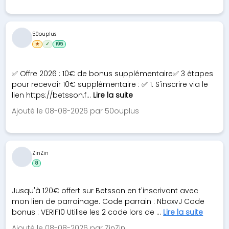
50ouplus
★
✓
195
✅ Offre 2026 : 10€ de bonus supplémentaire✅ 3 étapes
pour recevoir 10€ supplémentaire : ✅ 1. S'inscrire via le
lien https://betsson.f...
Lire la suite
Ajouté le 08-08-2026 par 50ouplus
ZinZin
8
Jusqu'à 120€ offert sur Betsson en t'inscrivant avec
mon lien de parrainage. Code parrain : NbcxvJ Code
bonus : VERIF10 Utilise les 2 code lors de ...
Lire la suite
Ajouté le 08-08-2026 par ZinZin