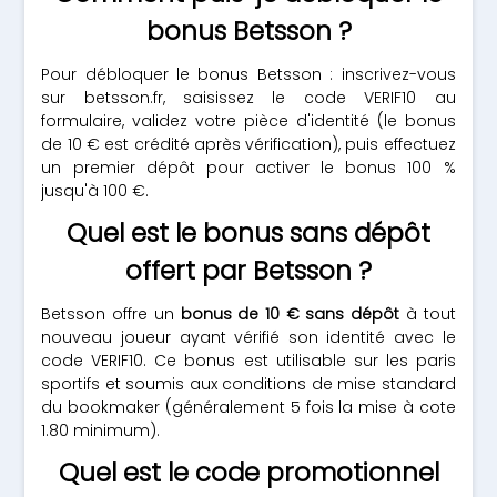
bonus Betsson ?
Pour débloquer le bonus Betsson : inscrivez-vous
sur betsson.fr, saisissez le code VERIF10 au
formulaire, validez votre pièce d'identité (le bonus
de 10 € est crédité après vérification), puis effectuez
un premier dépôt pour activer le bonus 100 %
jusqu'à 100 €.
Quel est le bonus sans dépôt
offert par Betsson ?
Betsson offre un
bonus de 10 € sans dépôt
à tout
nouveau joueur ayant vérifié son identité avec le
code VERIF10. Ce bonus est utilisable sur les paris
sportifs et soumis aux conditions de mise standard
du bookmaker (généralement 5 fois la mise à cote
1.80 minimum).
Quel est le code promotionnel