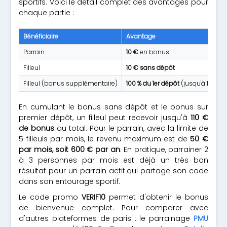
sportifs. Voici le détail complet des avantages pour
chaque partie :
Bénéficiaire
Avantage
Parrain
10 €
en bonus
Filleul
10 € sans dépôt
Filleul (bonus supplémentaire)
100 % du 1er dépôt
(jusqu'à 100 €)
En cumulant le bonus sans dépôt et le bonus sur
premier dépôt, un filleul peut recevoir jusqu'à
110 €
de bonus
au total. Pour le parrain, avec la limite de
5 filleuls par mois, le revenu maximum est de
50 €
par mois, soit 600 € par an
. En pratique, parrainer 2
à 3 personnes par mois est déjà un très bon
résultat pour un parrain actif qui partage son code
dans son entourage sportif.
Le code promo
VERIF10
permet d'obtenir le bonus
de bienvenue complet. Pour comparer avec
d'autres plateformes de paris : le parrainage
PMU