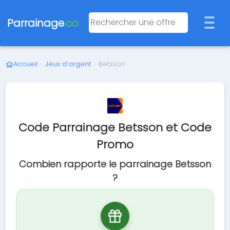
Parrainage
.co
Accueil
›
Jeux d’argent
›
Betsson
Code Parrainage Betsson et Code
Promo
Combien rapporte le parrainage Betsson
?