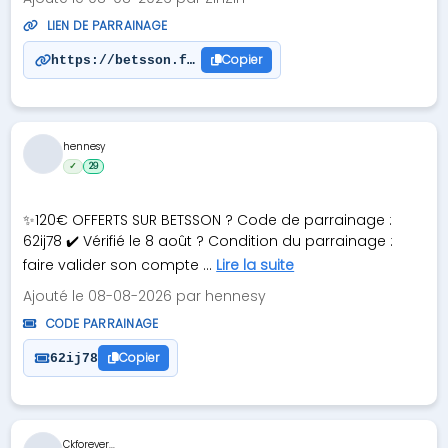
LIEN DE PARRAINAGE
Copier
https://betsson.fr/fr/%23register?language=fr&ref
hennesy
✓
29
✨120€ OFFERTS SUR BETSSON ? Code de parrainage :
62ij78 ✔️ Vérifié le 8 août ? Condition du parrainage :
faire valider son compte ...
Lire la suite
Ajouté le 08-08-2026 par hennesy
CODE PARRAINAGE
Copier
62ij78
Ckforever...