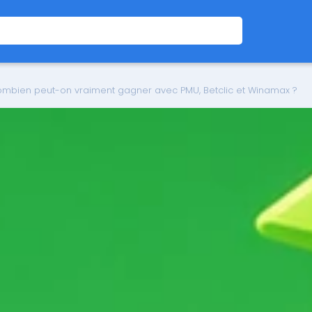
 combien peut-on vraiment gagner avec PMU, Betclic et Winamax ?