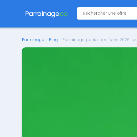
Parrainage
.co
Parrainage
›
Blog
›
Parrainage paris sportifs en 2026 :