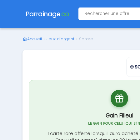
Parrainage
.co
Accueil
›
Jeux d’argent
›
Sorare
Gain Filleul
LE GAIN POUR CELUI QUI S'I
1 carte rare offerte lorsqu'il aura achet