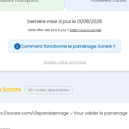
ivant l'inscription.
"nouvelles cartes" 
Dernière mise à jour le 01/08/2026
Cette offre n'est plus à jour ?
Aidez-nous à corriger
Comment fonctionne le parrainage Sorare ?
i
Ajouter votre annonce
e Sorare
96 codes disponibles
ttps://sorare.com/r/lepandaenrage ✅ Pour valider le parrainage
nrage