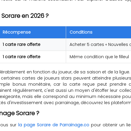
Sorare en 2026 ?
Récompense
Conditions
1 carte rare offerte
Acheter 5 cartes « Nouvelles c
1 carte rare offerte
Même condition que le filleul
dérablement en fonction du joueur, de sa saison et de la ligu
certaines cartes de joueurs stars peuvent atteindre plusieur
simple bonus monétaire, car la carte reçue peut prendre d
nent régulièrement, c'est aussi un moyen d'étoffer leur coll
 exigeante, mais elle correspond au minimum nécessaire pour
nités d'investissement avec parrainage, découvrez les plate
nage Sorare ?
ous sur
la page Sorare de Parrainage.co
pour obtenir un li