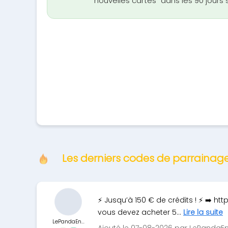
"nouvelles cartes" dans les 90 jours su
Les derniers codes de parrainag
⚡ Jusqu’à 150 € de crédits ! ⚡ ➡️ h
vous devez acheter 5...
Lire la suite
LePandaEn...
Ajouté le 07-08-2026 par LePandaE