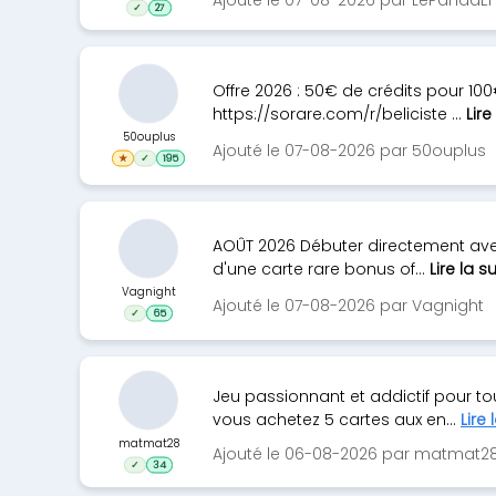
✓
27
Offre 2026 : 50€ de crédits pour 100€ 
https://sorare.com/r/beliciste ...
Lire
50ouplus
Ajouté le 07-08-2026 par 50ouplus
★
✓
195
AOÛT 2026 Débuter directement avec 
d'une carte rare bonus of...
Lire la su
Vagnight
Ajouté le 07-08-2026 par Vagnight
✓
65
Jeu passionnant et addictif pour tous 
vous achetez 5 cartes aux en...
Lire 
matmat28
Ajouté le 06-08-2026 par matmat2
✓
34