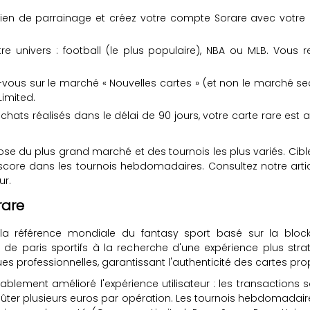
 lien de parrainage et créez votre compte Sorare avec votr
re univers : football (le plus populaire), NBA ou MLB. Vou
ous sur le marché « Nouvelles cartes » (et non le marché sec
imited.
achats réalisés dans le délai de 90 jours, votre carte rare es
se du plus grand marché et des tournois les plus variés. Cib
r score dans les tournois hebdomadaires. Consultez notre arti
ur.
rare
a référence mondiale du fantasy sport basé sur la blockc
de paris sportifs à la recherche d'une expérience plus strat
igues professionnelles, garantissant l'authenticité des cartes pr
blement amélioré l'expérience utilisateur : les transactions 
oûter plusieurs euros par opération. Les tournois hebdomadair