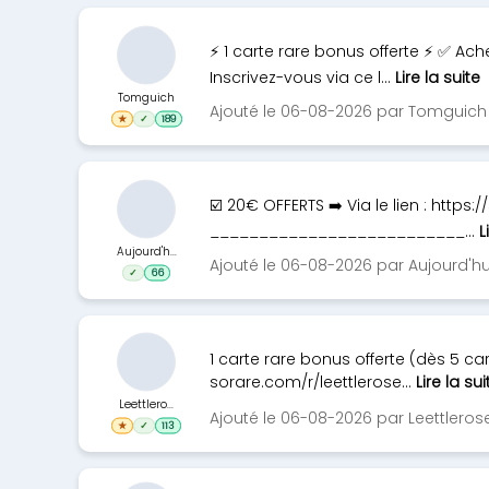
⚡ 1 carte rare bonus offerte ⚡ ✅ Ach
Inscrivez-vous via ce l...
Lire la suite
Tomguich
Ajouté le 06-08-2026 par Tomguich
★
✓
189
☑️ 20€ OFFERTS ➡️ Via le lien : h
__________________________...
L
Aujourd'h...
Ajouté le 06-08-2026 par Aujourd'hu
✓
66
1 carte rare bonus offerte (dès 5 ca
sorare.com/r/leettlerose...
Lire la sui
Leettlero...
Ajouté le 06-08-2026 par Leettleros
★
✓
113